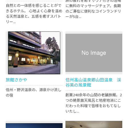
旅の疲れを癒すサウナ付きの浴場
自然との一体感を感じることがで
に無料のマッサージチェア。長期
きるホテル。 心地よく心身を温め
のご滞在に便利なコインランドリ
る天然温泉と、五感を癒すスパト
ーが5台...
リー...
旅館さかや
信州高山温泉郷山田温泉 渓
谷美の風景館
信州・野沢温泉の、源泉かけ流し
創業240余年の山間の老舗旅館。2
の宿
つの絶景露天風呂と地産地消にこ
だわった料理で皆様をおもてなし
いたし...