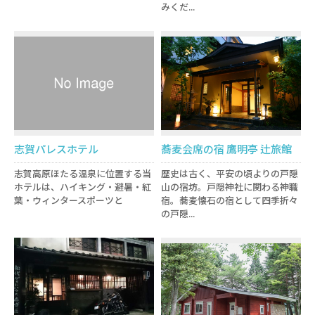
みくだ...
志賀パレスホテル
蕎麦会席の宿 鷹明亭 辻旅館
志賀高原ほたる温泉に位置する当
歴史は古く、平安の頃よりの戸隠
ホテルは、ハイキング・避暑・紅
山の宿坊。戸隠神社に関わる神職
葉・ウィンタースポーツと
宿。蕎麦懐石の宿として四季折々
の戸隠...