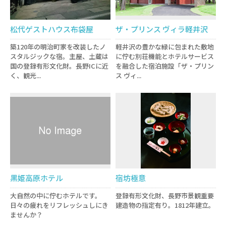
松代ゲストハウス布袋屋
ザ・プリンス ヴィラ軽井沢
築120年の明治町家を改装したノ
軽井沢の豊かな緑に包まれた敷地
スタルジックな宿。主屋、土蔵は
に佇む別荘機能とホテルサービス
国の登録有形文化財。長野ICに近
を融合した宿泊施設「ザ・プリン
く、観光...
ス ヴィ...
黒姫高原ホテル
宿坊極意
大自然の中に佇むホテルです。
登録有形文化財、長野市景観重要
日々の疲れをリフレッシュしにき
建造物の指定有り。1812年建立。
ませんか？