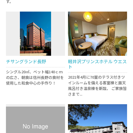
す。
チサングランド長野
軽井沢プリンスホテル ウエス
ト
シングル20㎡、ベット幅140ｃｍ
2021年4月に70室のテラス付きツ
の広さ、朝食は信州長野の食材を
インルームを備える客室棟と露天
使用した和食中心の手作り！
風呂付き温泉棟を新設。 ご家族皆
さまで...