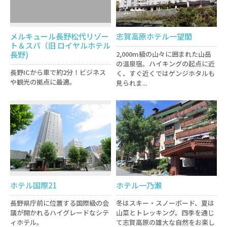
メルキュール長野松代リゾー
志賀高原ホテル一望閣
ト＆スパ（旧 ロイヤルホテル
長野)
2,000m級の山々に囲まれた山岳
の温泉宿。ハイキングの起点に近
長野ICから車で約2分！ビジネス
く、すぐ近くではゲンジホタルも
や観光の拠点に最適。
見られま...
ホテル国際21
ホテル一乃瀬
長野県庁前に位置する国際級の会
冬はスキー・スノーボード、夏は
議が開かれるハイグレードなシテ
山菜とトレッキング。四季を通じ
ィホテル。
て志賀高原の雄大な自然をお楽し