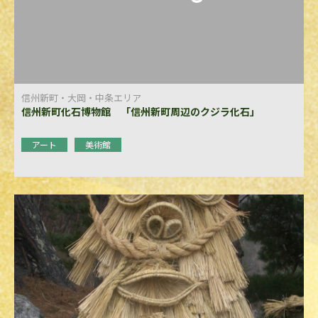
信州新町・大岡・中条エリア
信州新町化石博物館 「信州新町周辺のクジラ化石」
アート
美術館