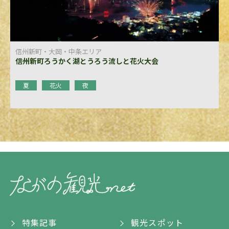
信州新町・大岡・中条エリア
信州新町ろうかく湖とうろう流しと花火大会
夏
花火
夜
特集記事
観光スポット