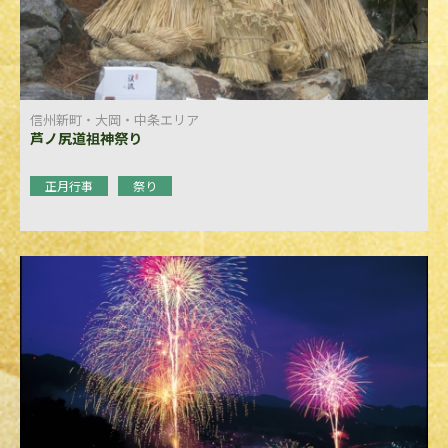
信州新町・大岡・中条エリア
芦ノ尻道祖神祭り
正月行事
祭り