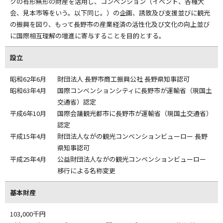
クの有形無形の財産を活用し、コンベンション（イベント、各種大
会、見本市等をいう。以下同じ。）の企画、誘致及び支援並びに観光
の振興を図り、もって長野市の産業経済の活性化及び文化の向上並び
に国際相互理解の増進に寄与することを目的とする。
設立
昭和62年6月
財団法人 長野市商工振興公社 長野県知事認可
昭和63年4月
国際コンベンションシティに長野市が運輸省（現国土
交通省）認定
平成6年10月
国際会議観光都市に長野市が運輸省（現国土交通省）
認定
平成15年4月
財団法人ながの観光コンベンションビューロー 長野
県知事認可
平成25年4月
公益財団法人ながの観光コンベンションビューロー
移行による名称変更
基本財産
103,000千円