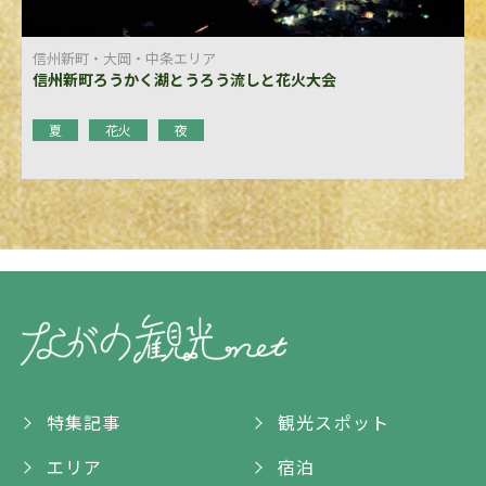
信州新町・大岡・中条エリア
信州新町ろうかく湖とうろう流しと花火大会
夏
花火
夜
特集記事
観光スポット
エリア
宿泊