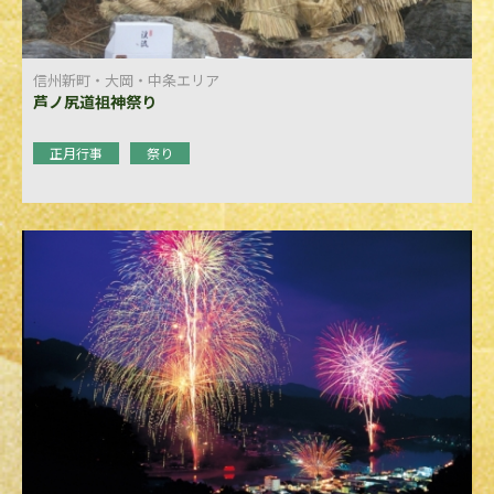
信州新町・大岡・中条エリア
芦ノ尻道祖神祭り
正月行事
祭り