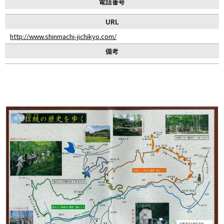
電話番号
URL
http://www.shinmachi-jichikyo.com/
備考