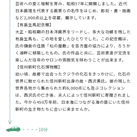
芸術への愛と理解を育み、昭和57年に開館しました。近代
日本画壇を代表する画家らの名作をはじめ、彫刻・書・版画
など2,000点以上を収蔵、展示しています。
【有島生馬記念館】
大正・昭和期の日本洋画界をリードし、多大な功績を残した
有島生馬も、この地を愛したひとりでした。この記念館は、
氏の鎌倉の住居「松の屋敷」を各方面の協力により、ろうか
く湖畔に移築したもの。氏の作品と共に、芸術家達が交流を
楽しんだ往年のサロンの雰囲気を味わうことが出来ます。
【信州新町化石博物館】
幼い頃、故郷で出会ったクジラの化石をきっかけに、化石の
世界に魅せられた信州新町出身の故・西沢勇氏。彼の残した
世界各地から集められた約6,000点にも及ぶコレクション
は、西沢氏の亡き後、夫人によって信州新町に寄贈されまし
た。今から450万年前、日本海につながる海の底にいた信州
新町の生き物たちに会いに来ませんか。
・・・・10分