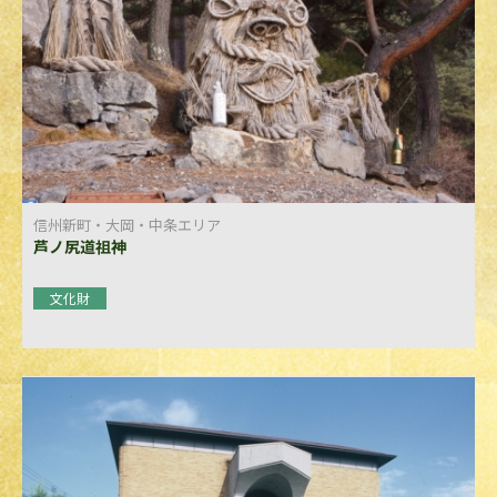
信州新町・大岡・中条エリア
芦ノ尻道祖神
文化財