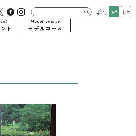
文字
標準
拡大
サイズ
ent
Model course
ベント
モデルコース