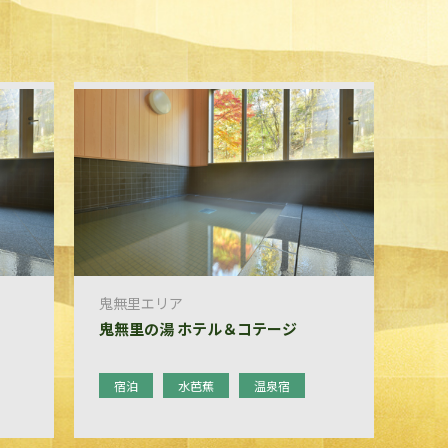
鬼無里エリア
鬼無里の湯 ホテル＆コテージ
宿泊
水芭蕉
温泉宿