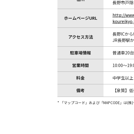
長野市戸隠祖
http://ww
ホームページURL
koureikyo.
長野ICから
アクセス方法
JR長野駅
駐車場情報
普通車20
営業時間
10:00～19:
料金
中学生以上
備考
【泉質】低
* 「マップコード」および「MAPCODE」は(