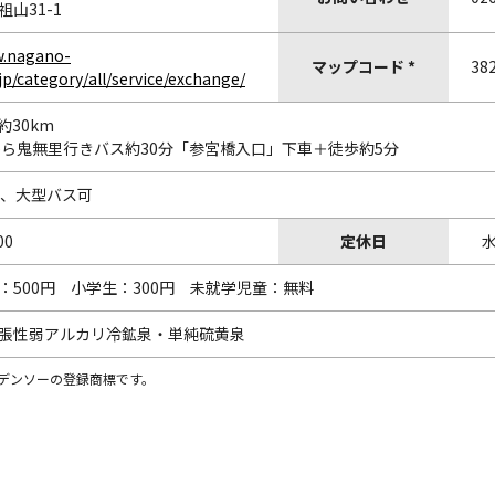
山31-1
w.nagano-
マップコード *
382
jp/category/all/service/exchange/
約30km
から鬼無里行きバス約30分「参宮橋入口」下車＋徒歩約5分
台、大型バス可
00
定休日
：500円 小学生：300円 未就学児童：無料
張性弱アルカリ冷鉱泉・単純硫黄泉
株)デンソーの登録商標です。