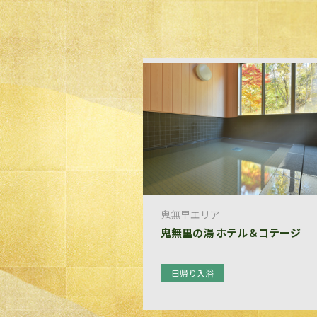
鬼無里エリア
鬼無里の湯 ホテル＆コテージ
日帰り入浴