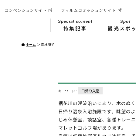
コンベンションサイト
フィルムコミッションサイト
Special content
Spot
特集記事
観光スポ
ホーム
森林囃子
日帰り入浴
キーワード：
裾花川の渓流沿いにあり、木のぬく
日帰り温泉入浴施設です。眺望のよ
じめ休憩室、談話室、各種トレーニ
マレットゴルフ場があります。
泉質は低張性弱アルカリ冷鉱泉、単