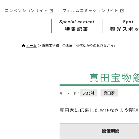
コンベンションサイト
フィルムコミッションサイト
Special content
Spot
特集記事
観光スポ
ホーム
真田宝物館 企画展「松代ゆかりのおひなさま」
真田宝物
文化財
真田家
キーワード：
真田家に伝来したおひなさまや関連
開催期間