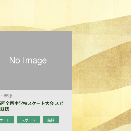
・若穂
5回全国中学校スケート大会 スピ
ド競技
ケート
スポーツ
無料