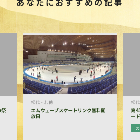
あなたにおすすめの記事
松代・若穂
松代
の祭
エムウェーブスケートリンク無料開
第4
放日
ー
ス