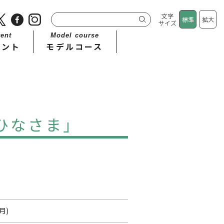
文字
標準
拡大
サイズ
ent
Model course
ベント
モデルコース
ひなさま」
月)