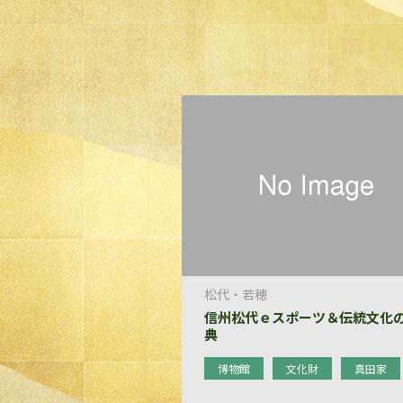
松代・若穂
信州松代ｅスポーツ＆伝統文化
典
博物館
文化財
真田家