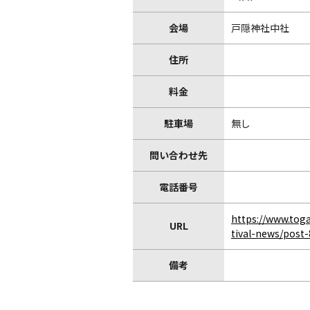
会場
戸隠神社中社
住所
料金
駐車場
無し
問い合わせ先
電話番号
https://www.togak
URL
tival-news/post
備考