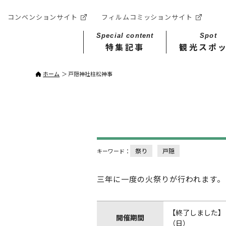
コンベンションサイト
フィルムコミッションサイト
Special content
Spot
特集記事
観光スポ
ホーム
戸隠神社柱松神事
祭り
戸隠
キーワード：
三年に一度の火祭りが行われます。
【終了しました】 2
開催期間
（日）