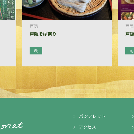
戸隠
戸隠
戸隠そば祭り
戸隠
秋
冬
パンフレット
アクセス