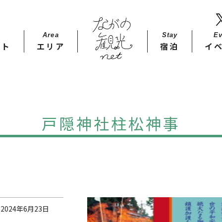
Area
Stay​
Ev
ット
エリア
宿泊
イ
戸隠神社柱松神事
024年6月23日