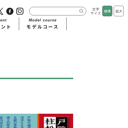
文字
標準
拡大
サイズ
ent
Model course
ベント
モデルコース