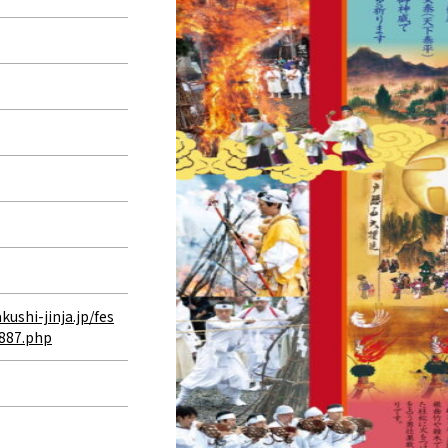
ushi-jinja.jp/fes
-887.php