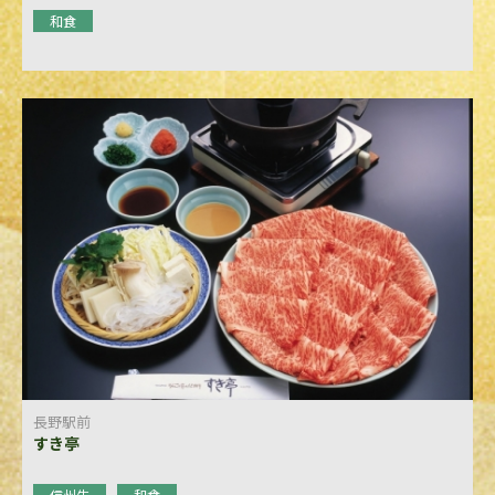
和食
長野駅前
すき亭
信州牛
和食