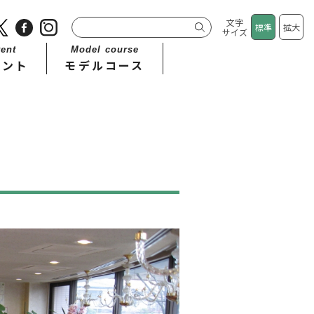
文字
標準
拡大
サイズ
ent
Model course
ベント
モデルコース