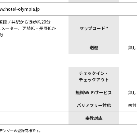
ww.hotel-olympia.jp
道篠ノ井駅から徒歩約20分
メーター、更埴IC・長野ICか
マップコード *
分
送迎
無し
チェックイン・
チェックアウト
無料Wi-Fiサービス
無し
バリアフリー対応
未対
宗教対応
株)デンソーの登録商標です。