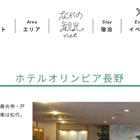
Area
Stay​
Ev
ット
エリア
宿泊
イ
ホテルオリンピア長野
善光寺・戸
東は松代。