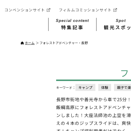
コンベンションサイト
フィルムコミッションサイト
Special content
Spot
特集記事
観光スポ
ホーム
フォレストアドベンチャー・長野
フ
キャンプ
体験
親子で楽
キーワード：
長野市街地や善光寺から車で25分
飯綱高原にフォレストアドベンチャ
ンしました！大座法師池の上空を滑る
えの４本のジップスライドは、爽快
す！キャンプ場利用者だけでなく、