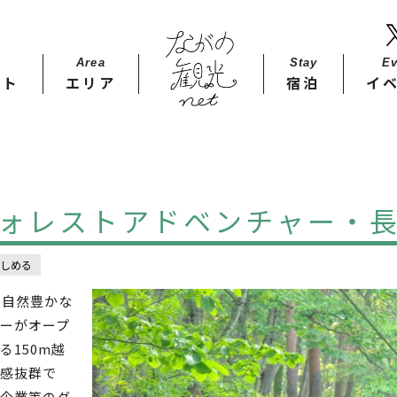
Area
Stay​
Ev
ット
エリア
宿泊
イ
ォレストアドベンチャー・
しめる
！自然豊かな
ーがオープ
150m越
感抜群で
企業等のグ