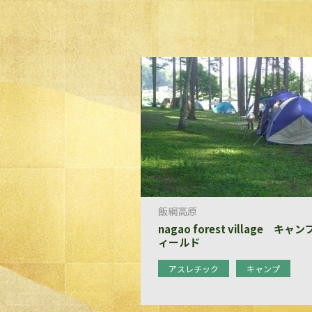
飯綱高原
nagao forest village キャ
ィールド
アスレチック
キャンプ