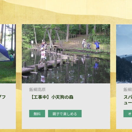
飯綱高原
飯綱
ンプフ
【工事中】小天狗の森
ス
ュ
無料
親子で楽しめる
オ