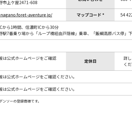
市上ケ屋2471-608
a-nagano.foret-aventure.jp/
マップコード *
54 42
野ICから1時間、信濃町ICから30分
 長野駅7番乗り場から「ループ橋経由戸隠線」乗車、「飯綱高原バス停」下
報は公式ホームページをご確認
詳し
定休日
。
くだ
報は公式ホームページをご確認ください。
報は公式ホームページをご確認ください。
株)デンソーの登録商標です。