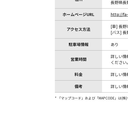
長野県長野
ホームページURL
http://f
[車] 長
アクセス方法
[バス]
駐車場情報
あり
詳しい情
営業時間
ください
料金
詳しい情
備考
詳しい情
* 「マップコード」および「MAPCODE」は(