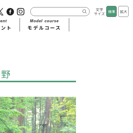
文字
標準
拡大
サイズ
ent
Model course
ベント
モデルコース
長野