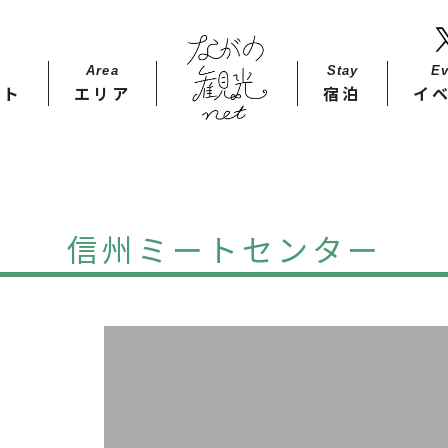
Area
Stay​
Ev
ット
エリア
宿泊
イ
信州ミートセンター