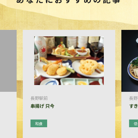
長野駅前
長野
串揚げ 只今
す
和食
信