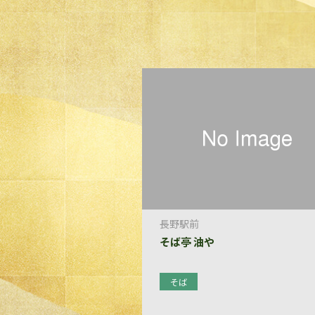
長野駅前
そば亭 油や
そば