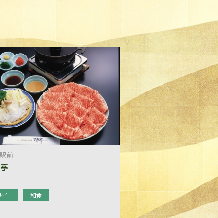
駅前
き亭
州牛
和食