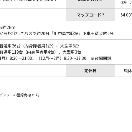
026-2
マップコード *
54 00
ら約2km
駅から松代行きバスで約20分「川中島古戦場」下車＋徒歩約2分
 普通車26台（内身障者用1台）、大型車8台
 普通車119台（内身障者用4台）、大型車3台
1月）8:30～21:00、（12月～2月）8:30～17:30 ※夜間閉鎖
定休日
無休
株)デンソーの登録商標です。