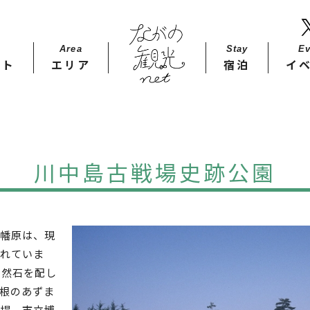
Area
Stay​
Ev
ット
エリア
宿泊
イ
川中島古戦場史跡公園
幡原は、現
れていま
自然石を配し
根のあずま
場。市立博