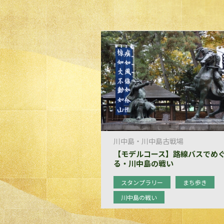
川中島・川中島古戦場
【モデルコース】路線バスでめ
る・川中島の戦い
スタンプラリー
まち歩き
川中島の戦い