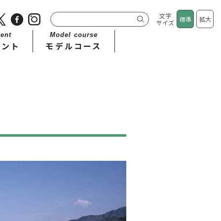
文字
標準
拡大
サイズ
ent
Model course
ベント
モデルコース