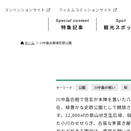
コンベンションサイト
フィルムコミッションサイト
Special content
Spot
特集記事
観光スポ
ホーム
川中島古戦場史跡公園
公園
川中島の戦い
桜
キーワード：
川中島合戦で信玄が本陣を置いた八
在、緑豊かな史跡公園として開放さ
す。12,000㎡の築山状芝生広場、
た小川のせせらぎ、古風な茅葺き屋
やなどがある園内は、市民の憩いの