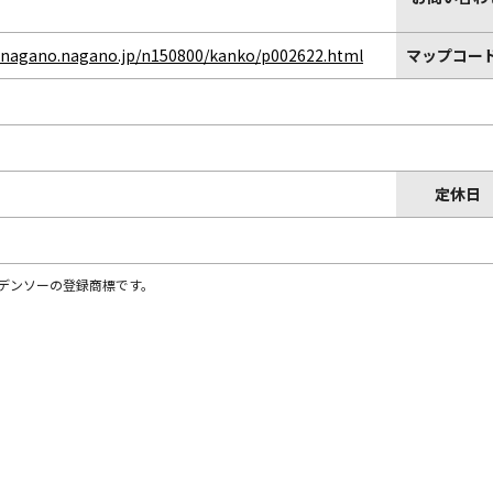
y.nagano.nagano.jp/n150800/kanko/p002622.html
マップコード
定休日
株)デンソーの登録商標です。