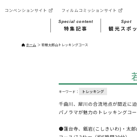
コンベンションサイト
フィルムコミッションサイト
Special content
Spot
特集記事
観光スポ
ホーム
若穂太郎山トレッキングコース
トレッキング
キーワード：
千曲川、犀川の合流地点が間近に迫
パノラマが魅力のトレッキングコー
●蓮台寺、甑岩(こしきいわ)・太
コース/7.34km（約5時間30分）