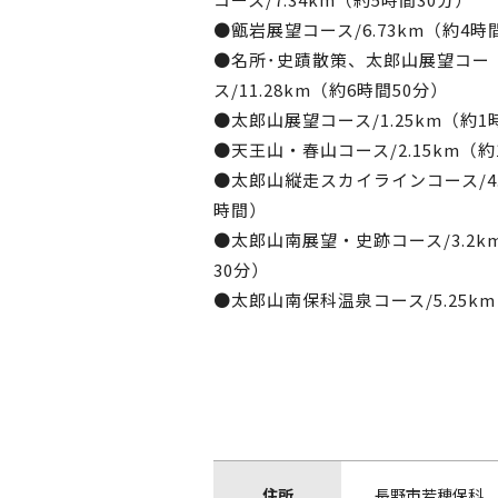
●甑岩展望コース/6.73km（約4時
●名所･史蹟散策、太郎山展望コー
ス/11.28km（約6時間50分）
●太郎山展望コース/1.25km（約1
●天王山・春山コース/2.15km（約
●太郎山縦走スカイラインコース/4.
時間）
●太郎山南展望・史跡コース/3.2k
30分）
●太郎山南保科温泉コース/5.25k
住所
長野市若穂保科