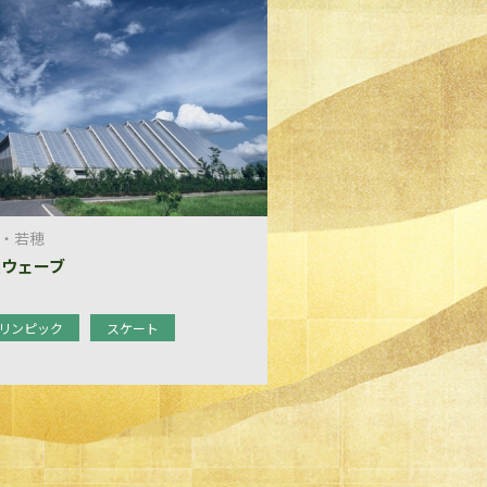
・若穂
ムウェーブ
リンピック
スケート