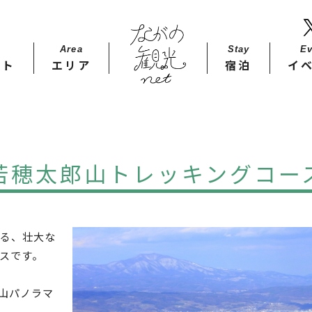
Area
Stay​
Ev
ット
エリア
宿泊
イ
若穂太郎山トレッキングコー
る、壮大な
スです。
郎山パノラマ