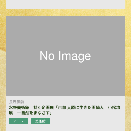
長野駅前
水野美術館 特別企画展「京都 大原に生きた画仙人 小松均
展 ―自然をまなざす」
アート
美術館