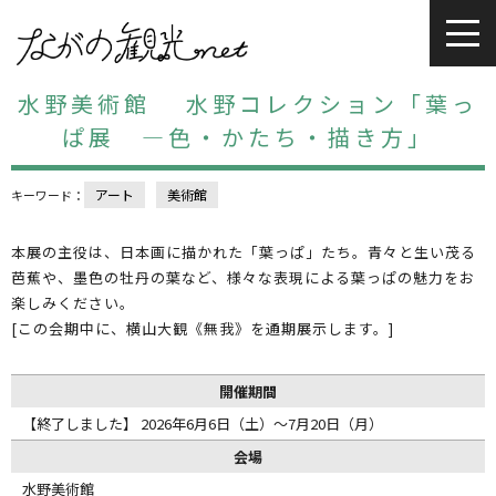
水野美術館 水野コレクション「葉っ
ぱ展 ―色・かたち・描き方」
アート
美術館
キーワード：
本展の主役は、日本画に描かれた「葉っぱ」たち。青々と生い茂る
芭蕉や、墨色の牡丹の葉など、様々な表現による葉っぱの魅力をお
楽しみください。
[この会期中に、横山大観《無我》を通期展示します。]
開催期間
【終了しました】 2026年6月6日（土）～7月20日（月）
会場
水野美術館