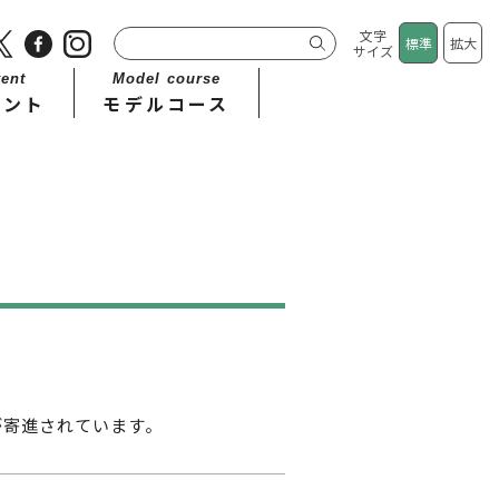
文字
標準
拡大
サイズ
ent
Model course
ベント
モデルコース
が寄進されています。