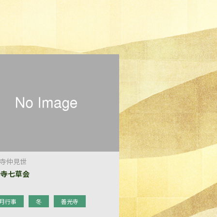
寺仲見世
光寺七草会
月行事
冬
善光寺