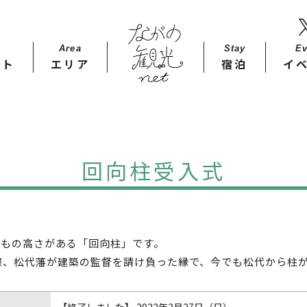
Area
Stay​
Ev
ット
エリア
宿泊
イ
回向柱受入式
mもの高さがある「回向柱」です。
の際、松代藩が建築の監督を請け負った縁で、今でも松代から柱