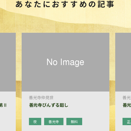
あなたにおすすめの記事
善光寺仲見世
善光
第Ⅱ
善光寺びんずる廻し
善
夜
善光寺
無料
正