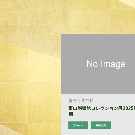
善光寺仲見世
東山魁夷館コレクション展2025
期
アート
美術館