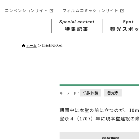
コンベンションサイト
フィルムコミッションサイト
Special content
Spot
特集記事
観光スポ
ホーム
回向柱受入式
仏教体験
善光寺
キーワード：
期間中に本堂の前に立つのが、10
宝永４（1707）年に現本堂建設