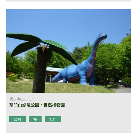
篠ノ井エリア
茶臼山恐竜公園・自然植物園
公園
桜
無料