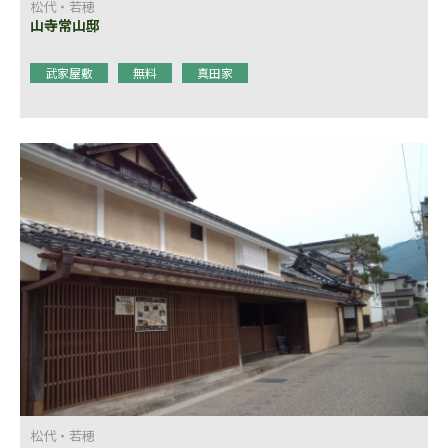
松代・若穂
山寺常山邸
武家屋敷
無料
真田家
松代・若穂