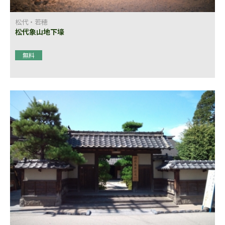
松代・若穂
松代象山地下壕
無料