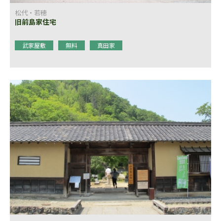
松代・若穂
旧前島家住宅
武家屋敷
無料
真田家