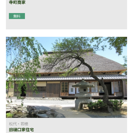
寺町商家
無料
松代・若穂
旧樋口家住宅