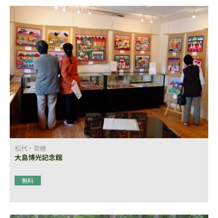
松代・若穂
大島博光記念館
無料