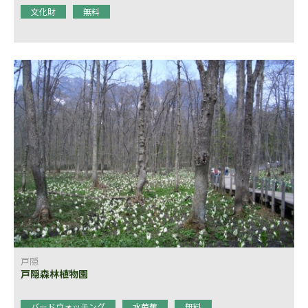
文化財
無料
戸隠
戸隠森林植物園
バードウォッチング
水芭蕉
無料