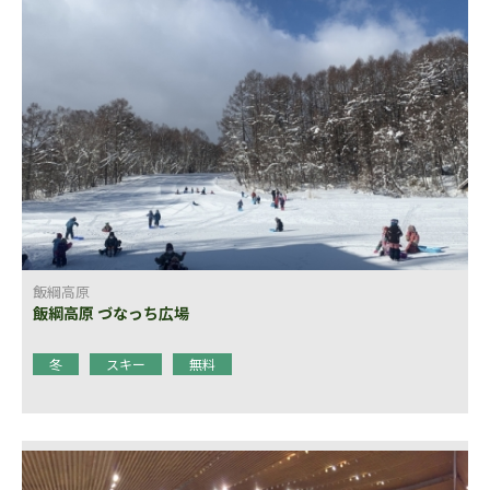
飯綱高原
飯綱高原 づなっち広場
冬
スキー
無料