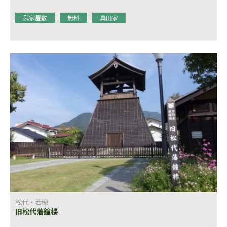
武家屋敷
無料
真田家
松代・若穂
旧松代藩鐘楼