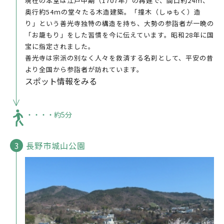
現在の本堂は江戸中期（1707年）の再建で、間口約24ｍ、
奥行約54ｍの堂々たる木造建築。「撞木（しゅもく）造
り」という善光寺独特の構造を持ち、大勢の参詣者が一晩の
「お籠もり」をした習慣を今に伝えています。昭和28年に国
宝に指定されました。
善光寺は宗派の別なく人々を救済する名刹として、平安の昔
より全国から参詣者が訪れています。
スポット情報をみる
・・・・約5分
長野市城山公園