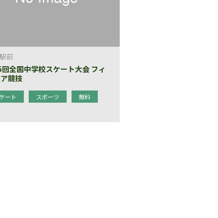
駅前
5回全国中学校スケート大会 フィ
ュア競技
ケート
スポーツ
無料