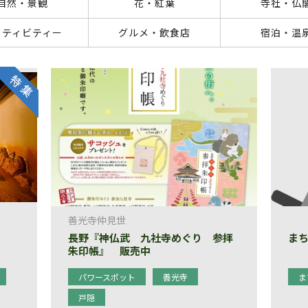
自然・景観
花・紅葉
寺社・仏
クティビティー
グルメ・飲食店
宿泊・温
善光寺仲見世
長野『神仏武 九社寺めぐり 参拝
ま
朱印帳』 販売中
パワースポット
善光寺
ま
戸隠