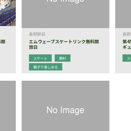
長野駅前
長野
料開
エムウェーブスケートリンク無料開
第4
放日
ギ
スケート
無料
ス
親子で楽しめる