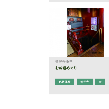
善光寺仲見世
お戒壇めぐり
仏教体験
善光寺
寺