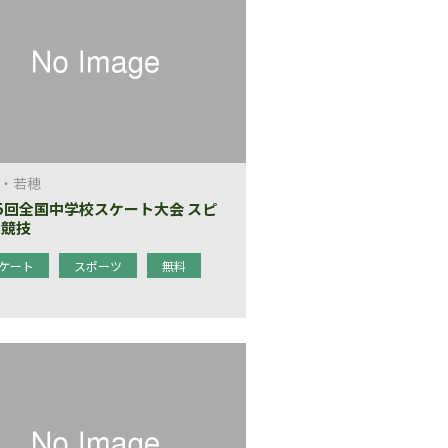
・若穂
5回全国中学校スケート大会 スピ
ド競技
ケート
スポーツ
無料