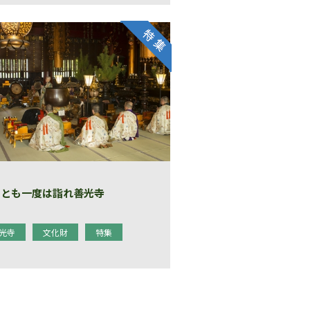
くとも一度は詣れ善光寺
光寺
文化財
特集