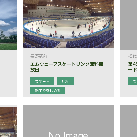
長野駅前
松代
エムウェーブスケートリンク無料開
第4
放日
ー
スケート
無料
ス
親子で楽しめる