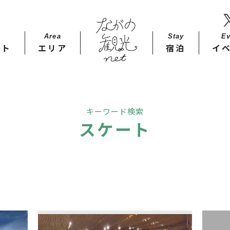
Area
Stay​
Ev
ット
エリア
宿泊
イ
キーワード検索
スケート