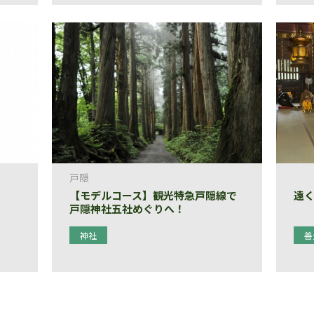
戸隠
【モデルコース】観光特急戸隠線で
遠
戸隠神社五社めぐりへ！
神社
善