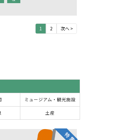
1
2
次へ >
閣
ミュージアム・観光施設
泉
土産