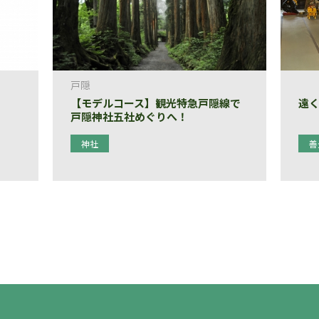
戸隠
【モデルコース】観光特急戸隠線で
遠
戸隠神社五社めぐりへ！
神社
善