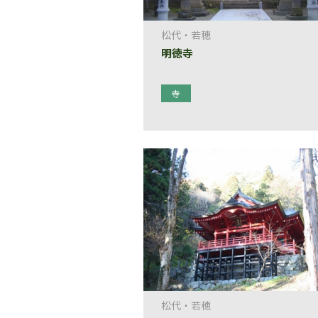
松代・若穂
明徳寺
寺
松代・若穂