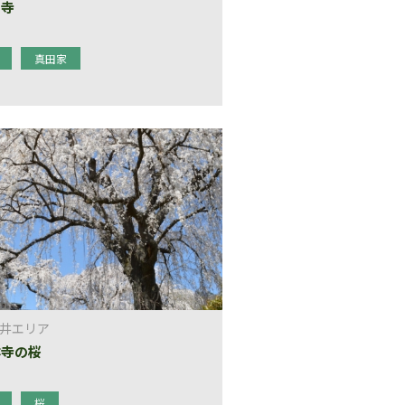
國寺
真田家
井エリア
林寺の桜
桜