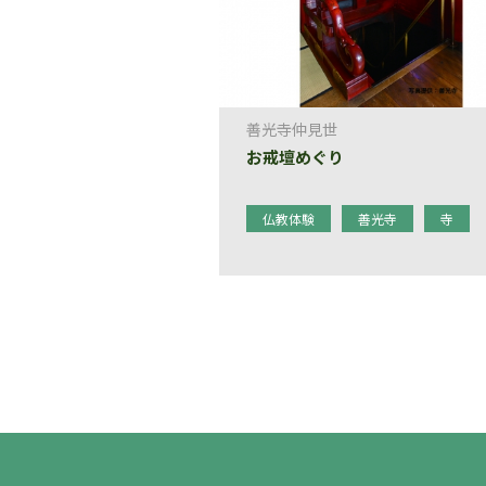
善光寺仲見世
お戒壇めぐり
仏教体験
善光寺
寺