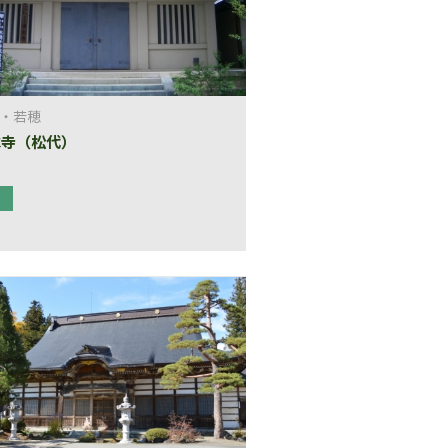
・若穂
水寺（松代）