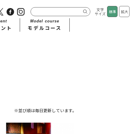
文字
標準
拡大
サイズ
ent
Model course
ベント
モデルコース
※並び順は毎日更新しています。