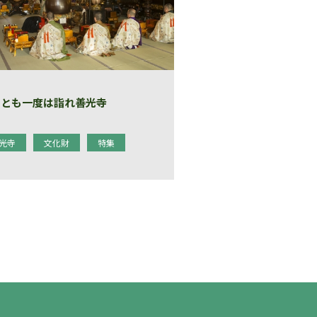
くとも一度は詣れ善光寺
光寺
文化財
特集