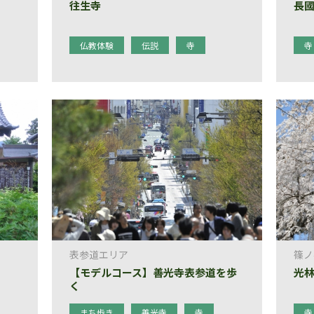
往生寺
長
仏教体験
伝説
寺
寺
表参道エリア
篠ノ
【モデルコース】善光寺表参道を歩
光
く
まち歩き
善光寺
寺
寺