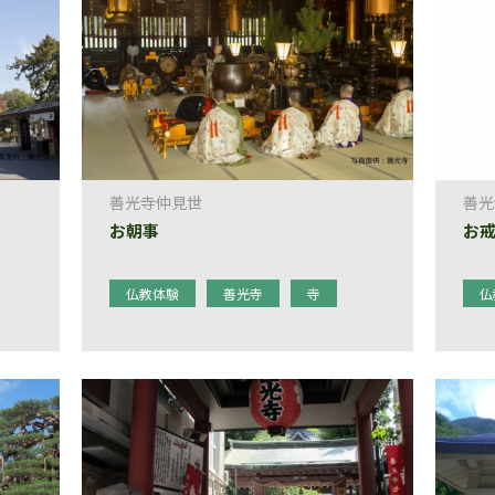
善光寺仲見世
善光
お朝事
お
仏教体験
善光寺
寺
仏