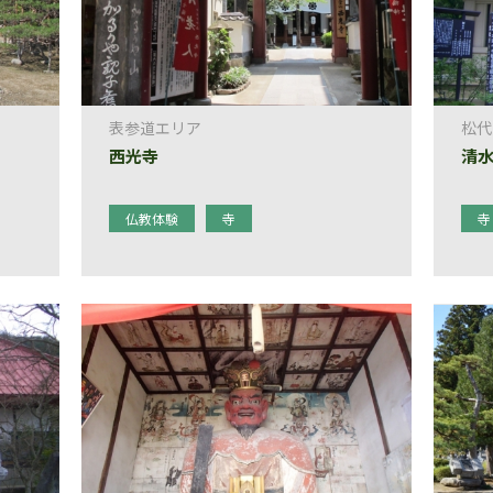
表参道エリア
松代
西光寺
清
仏教体験
寺
寺