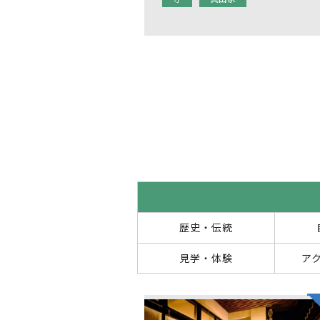
歴史・伝統
見学・体験
ア