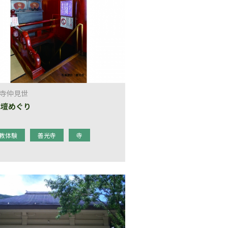
寺仲見世
戒壇めぐり
教体験
善光寺
寺