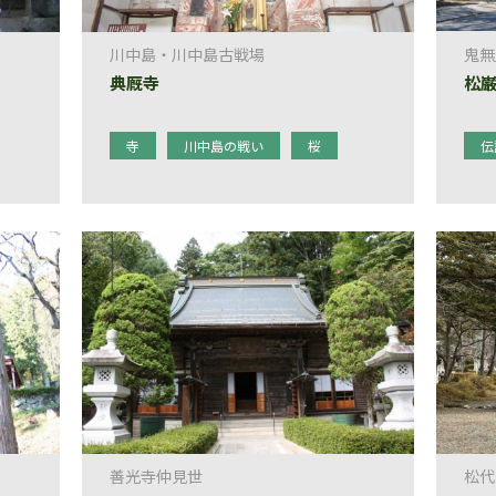
川中島・川中島古戦場
鬼無
典厩寺
松
寺
川中島の戦い
桜
伝
善光寺仲見世
松代