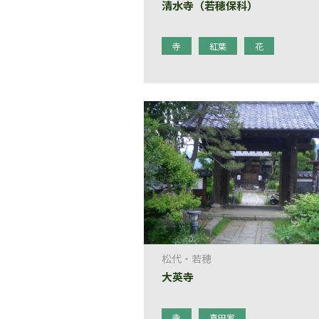
清水寺（若穂保科）
寺
紅葉
花
松代・若穂
大英寺
寺
真田家