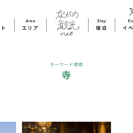
Area
Stay​
Ev
ット
エリア
宿泊
イ
キーワード検索
寺