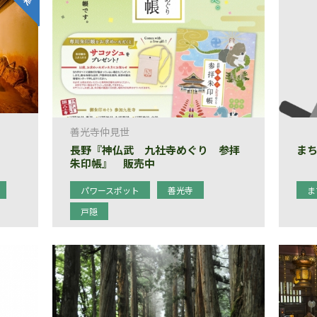
善光寺仲見世
長野『神仏武 九社寺めぐり 参拝
ま
朱印帳』 販売中
パワースポット
善光寺
ま
戸隠