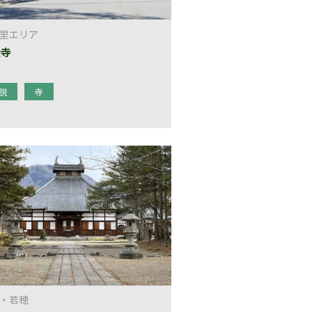
里エリア
巌寺
説
寺
・若穂