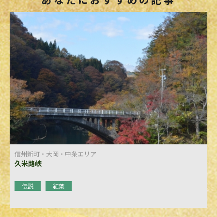
信州新町・大岡・中条エリア
久米路峡
伝説
紅葉