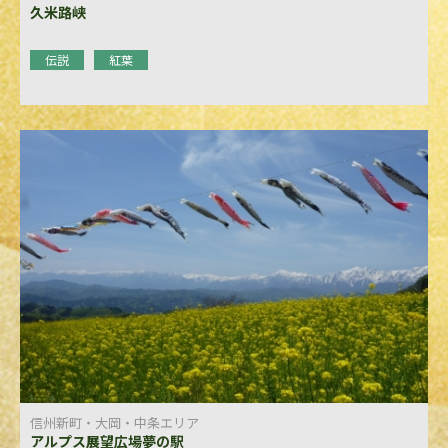
久米路峡
伝説
紅葉
信州新町・大岡・中条エリア
アルプス展望広場夢の駅