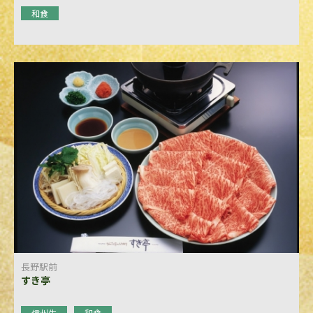
和食
長野駅前
すき亭
信州牛
和食