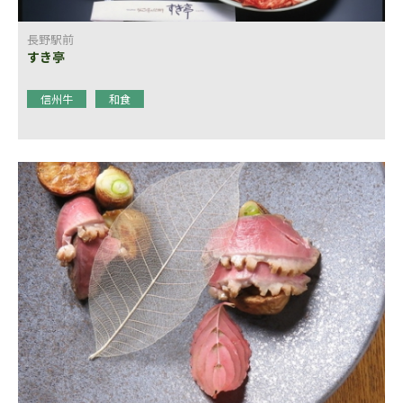
長野駅前
すき亭
信州牛
和食