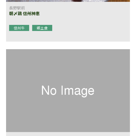
長野駅前
朝〆鶏 信州神恵
信州牛
郷土食