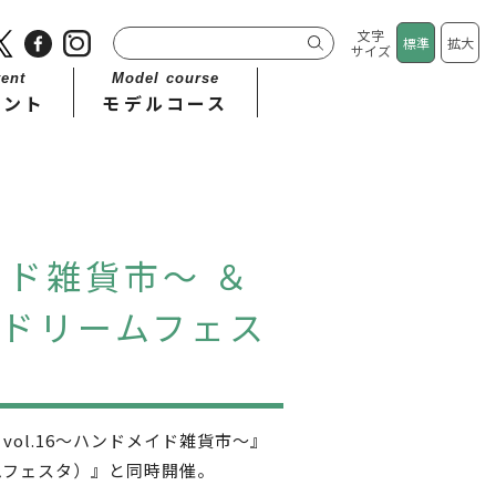
文字
標準
拡大
サイズ
ent
Model course
ベント
モデルコース
イド雑貨市～ ＆
リングドリームフェス
ol.16～ハンドメイド雑貨市～』
ドリームフェスタ）』と同時開催。