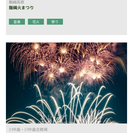
飯綱高原
飯縄火まつり
音楽
花火
祭り
川中島・川中島古戦場