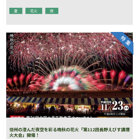
夏
花火
夜
信州の澄んだ夜空を彩る晩秋の花火「第112回長野えびす講煙
火大会」開催！