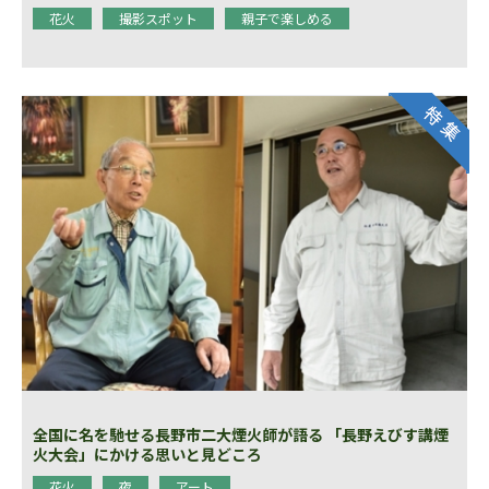
花火
撮影スポット
親子で楽しめる
全国に名を馳せる長野市二大煙火師が語る 「長野えびす講煙
火大会」にかける思いと見どころ
花火
夜
アート