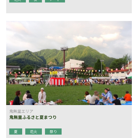
鬼無里エリア
鬼無里ふるさと夏まつり
夏
花火
祭り