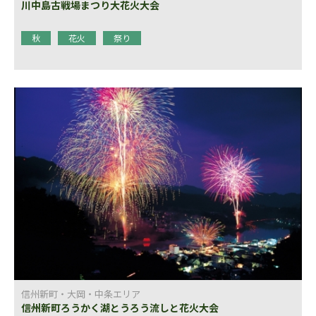
川中島古戦場まつり大花火大会
秋
花火
祭り
信州新町・大岡・中条エリア
信州新町ろうかく湖とうろう流しと花火大会