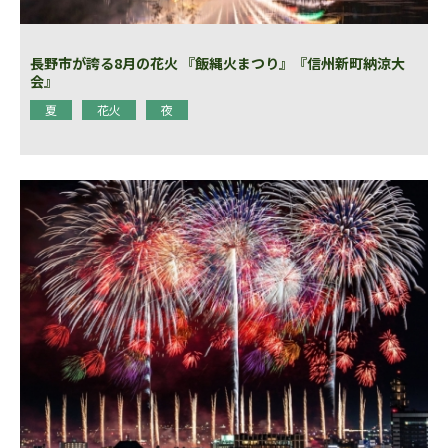
長野市が誇る8月の花火 『飯縄火まつり』『信州新町納涼大
会』
夏
花火
夜