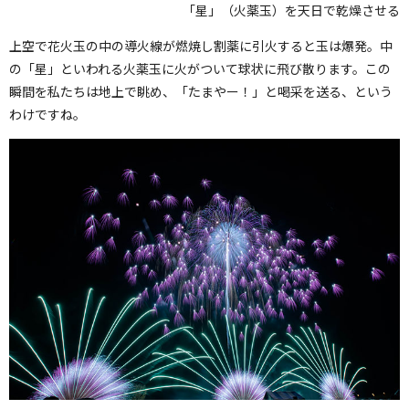
「星」（火薬玉）を天日で乾燥させる
上空で花火玉の中の導火線が燃焼し割薬に引火すると玉は爆発。中
の「星」といわれる火薬玉に火がついて球状に飛び散ります。この
瞬間を私たちは地上で眺め、「たまやー！」と喝采を送る、という
わけですね。