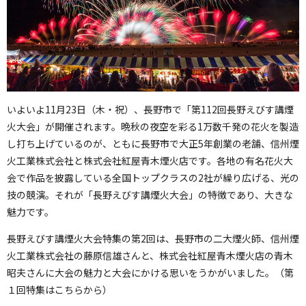
いよいよ11月23日（木・祝）、長野市で「第112回長野えびす講煙
火大会」が開催されます。晩秋の夜空を彩る1万数千発の花火を製造
し打ち上げているのが、ともに長野市で大正5年創業の老舗、信州煙
火工業株式会社と株式会社紅屋青木煙火店です。各地の有名花火大
会で作品を披露している全国トップクラスの2社が繰り広げる、光の
技の競演。それが「長野えびす講煙火大会」の特徴であり、大きな
魅力です。
長野えびす講煙火大会特集の第2回は、長野市の二大煙火師、信州煙
火工業株式会社の藤原信雄さんと、株式会社紅屋青木煙火店の青木
昭夫さんに大会の魅力と大会にかける思いをうかがいました。（第
１回特集は
こちら
から）