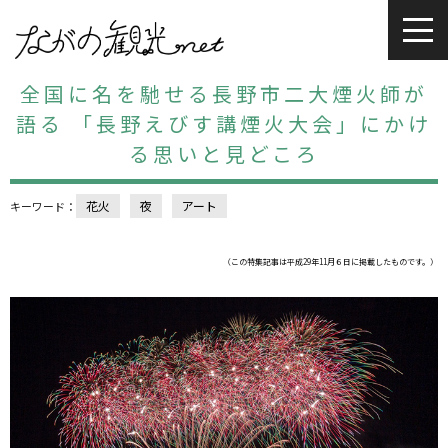
全国に名を馳せる長野市二大煙火師が
語る 「長野えびす講煙火大会」にかけ
る思いと見どころ
花火
夜
アート
キーワード：
（この特集記事は平成29年11月６日に掲載したものです。）