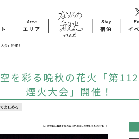
Area
Stay​
Ev
ット
エリア
宿泊
イ
火大会」開催！
空を彩る晩秋の花火「第11
煙火大会」開催！
で楽しめる
（この特集記事は平成29年10月30日に掲載したものです。）