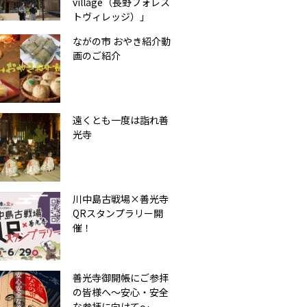
village（長野フォレス
トヴィレッジ）」
ながの市 おやき紹介動
画のご紹介
遠くとも一度は詣れ善
光寺
川中島古戦場×善光寺
QRスタンプラリー開
催！
善光寺御開帳にご参拝
の皆様へ～安心・安全
な参拝に向けて～