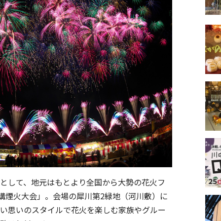
として、地元はもとより全国から大勢の花火フ
す講煙火大会」。会場の犀川第2緑地（河川敷）に
い思いのスタイルで花火を楽しむ家族やグルー