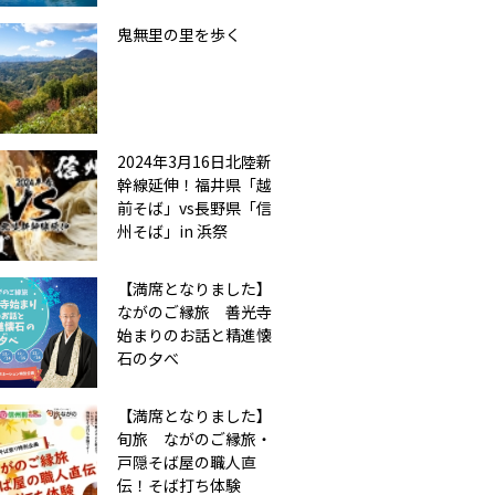
鬼無里の里を歩く
2024年3月16日北陸新
幹線延伸！福井県「越
前そば」vs長野県「信
州そば」in 浜祭
【満席となりました】
ながのご縁旅 善光寺
始まりのお話と精進懐
石の夕べ
【満席となりました】
旬旅 ながのご縁旅・
戸隠そば屋の職人直
伝！そば打ち体験