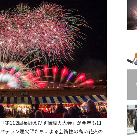
「第112回長野えびす講煙火大会」が今年も11
。ベテラン煙火師たちによる芸術性の高い花火の