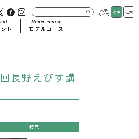
文字
標準
拡大
サイズ
ent
Model course
ベント
モデルコース
2回長野えびす講
特集