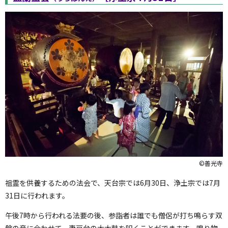
©善光寺
祖霊を供養するための法会で、天台宗では6月30日、浄土宗では7月
31日に行われます。
午後7時から行われる法要の後、参詣者は誰でも僧侶が打ち鳴らす双