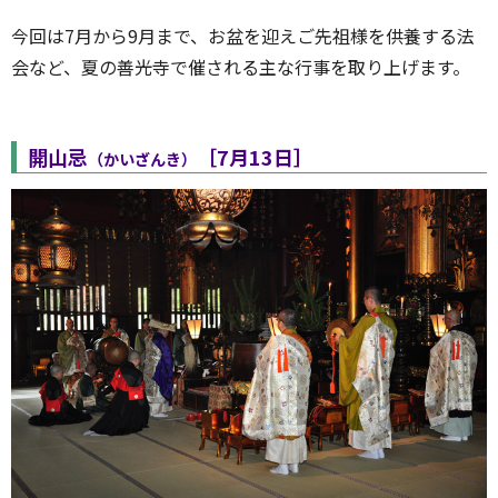
今回は
7
月から
9
月まで、お盆を迎えご先祖様を供養する法
会など、夏の善光寺で催される主な行事を取り上げます。
開山忌
［7月13日］
（かいざんき）