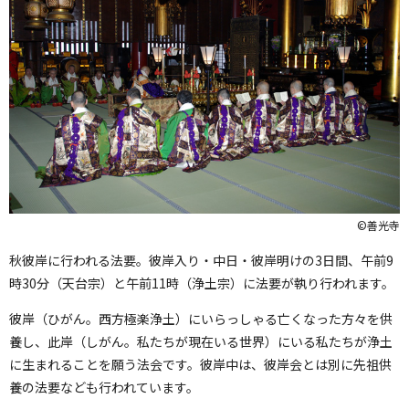
©善光寺
秋彼岸に行われる法要。彼岸入り・中日・彼岸明けの3日間、午前9
時30分（天台宗）と午前11時（浄土宗）に法要が執り行われます。
彼岸（ひがん。西方極楽浄土）にいらっしゃる亡くなった方々を供
養し、此岸（しがん。私たちが現在いる世界）にいる私たちが浄土
に生まれることを願う法会です。彼岸中は、彼岸会とは別に先祖供
養の法要なども行われています。