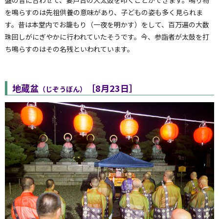
盤の音に合わせて、妻戸台の大太鼓を叩くことができます。鳴り物
を鳴らすのは先祖供養の意味があり、子どもの姿も多く見られま
す。昔は本堂内でお籠もり（一夜を明かす）をして、百万遍の大数
珠回しがにぎやかに行われていたそうです。今、参詣者が太鼓を打
ち鳴らすのはその名残といわれています。
地蔵盆
［8月23日］
（じぞうぼん）