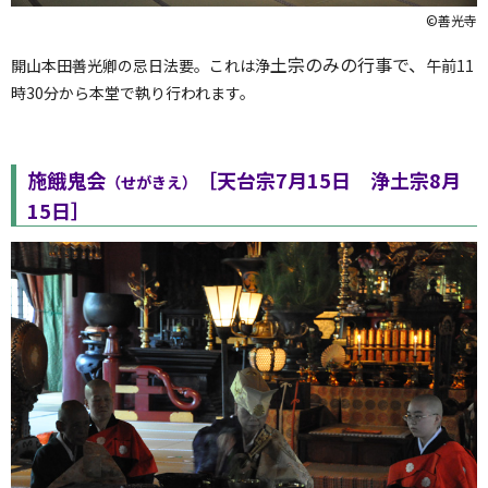
©善光寺
土宗のみの行事で、
開山本田善光卿の忌日法要。これは浄
午前11
時30分から本堂で執り行われます。
施餓鬼会
［天台宗7月15日 浄土宗8月
（せがきえ）
15日］