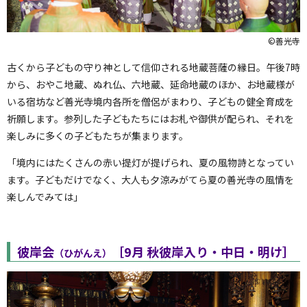
©善光寺
古くから子どもの守り神として信仰される地蔵菩薩の縁日。午後7時
から、おやこ地蔵、ぬれ仏、六地蔵、延命地蔵のほか、お地蔵様が
いる宿坊など善光寺境内各所を僧侶がまわり、子どもの健全育成を
祈願します。参列した子どもたちにはお札や御供が配られ、それを
楽しみに多くの子どもたちが集まります。
「境内にはたくさんの赤い提灯が提げられ、夏の風物詩となってい
ます。子どもだけでなく、大人も夕涼みがてら夏の善光寺の風情を
楽しんでみては」
彼岸会
［9月 秋彼岸入り・中日・明け］
（ひがんえ）