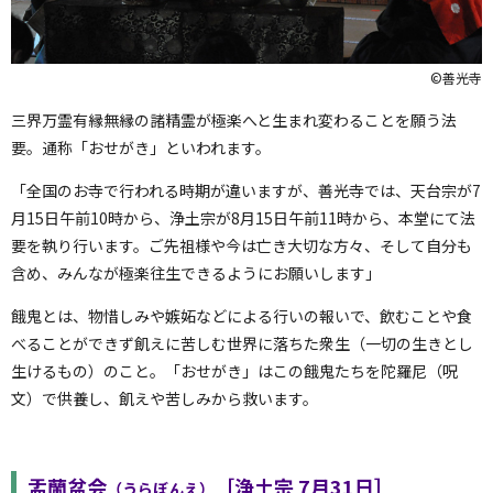
©善光寺
三界万霊有縁無縁の諸精霊が極楽へと生まれ変わることを願う法
要。通称「おせがき」といわれます。
「全国のお寺で行われる時期が違いますが、善光寺では、天台宗が7
月15日午前10時から、浄土宗が8月15日午前11時から、本堂にて法
要を執り行います。ご先祖様や今は亡き大切な方々、そして自分も
含め、みんなが極楽往生できるようにお願いします」
餓鬼とは、物惜しみや嫉妬などによる行いの報いで、飲むことや食
べることができず飢えに苦しむ世界に落ちた衆生（一切の生きとし
生けるもの）のこと。「おせがき」はこの餓鬼たちを陀羅尼（呪
文）で供養し、飢えや苦しみから救います。
盂蘭盆会
［浄土宗 7月31日］
（うらぼんえ）