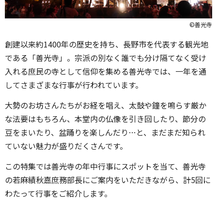
©善光寺
創建以来約
1400
年の歴史を持ち、長野市を代表する観光地
である「善光寺」。宗派の別なく誰でも分け隔てなく受け
入れる庶民の寺として信仰を集める善光寺では、一年を通
してさまざまな行事が行われています。
大勢のお坊さんたちがお経を唱え、太鼓や鐘を鳴らす厳か
な法要はもちろん、本堂内の仏像を引き回したり、節分の
豆をまいたり、盆踊りを楽しんだり
…
と、まだまだ知られ
ていない魅力が盛りだくさんです。
この特集では善光寺の年中行事にスポットを当て、善光寺
の若麻績秋嘉庶務部長にご案内をいただきながら、計
5
回に
わたって行事をご紹介します。