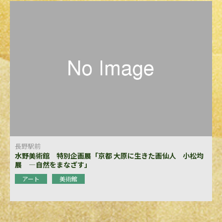
長野駅前
水野美術館 特別企画展「京都 大原に生きた画仙人 小松均
展 ―自然をまなざす」
アート
美術館