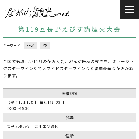
第119回長野えびす講煙火大会
花火
夜
キーワード：
全国でも珍しい11月の花火大会。澄んだ晩秋の夜空を、ミュージッ
クスターマインや特大ワイドスターマインなど絢爛豪華な花火が彩
ります。
開催期間
【終了しました】 毎年11月23日
18:00～19:30
会場
長野大橋西側 犀川第２緑地
住所