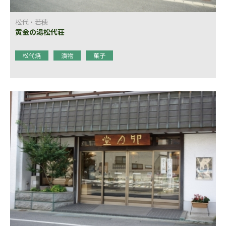
松代・若穂
黄金の湯松代荘
松代焼
漬物
菓子