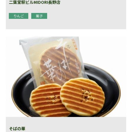
二葉堂駅ビルMIDORI長野店
りんご
菓子
そばの華