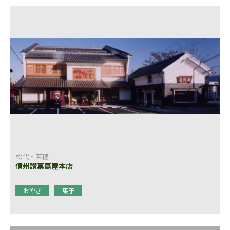
松代・若穂
信州讃菓蔦屋本店
おやき
菓子