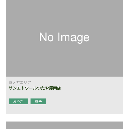
篠ノ井エリア
サンエトワールつたや犀南店
おやき
菓子