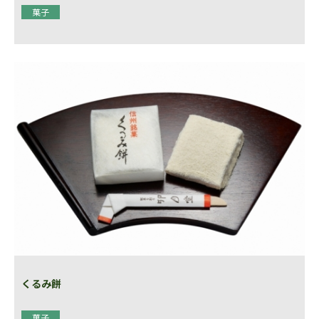
菓子
くるみ餅
菓子