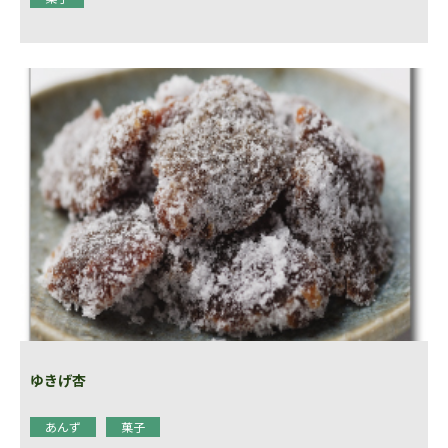
ゆきげ杏
あんず
菓子