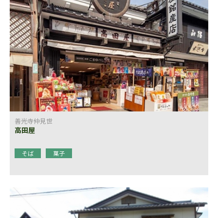
善光寺仲見世
高田屋
そば
菓子