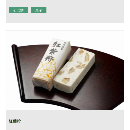
そば類
菓子
紅葉狩