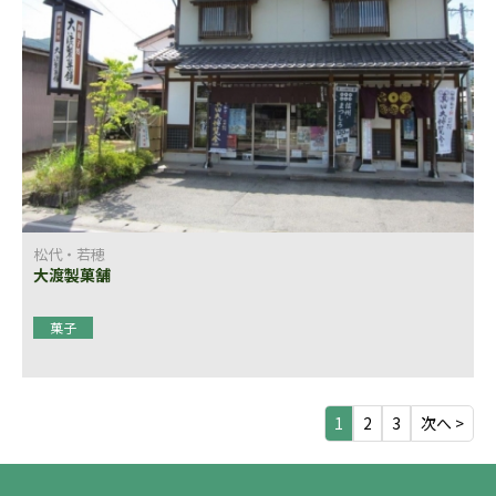
松代・若穂
大渡製菓舗
菓子
1
2
3
次へ >