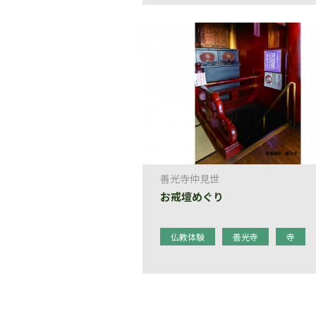
善光寺仲見世
お戒壇めぐり
仏教体験
善光寺
寺