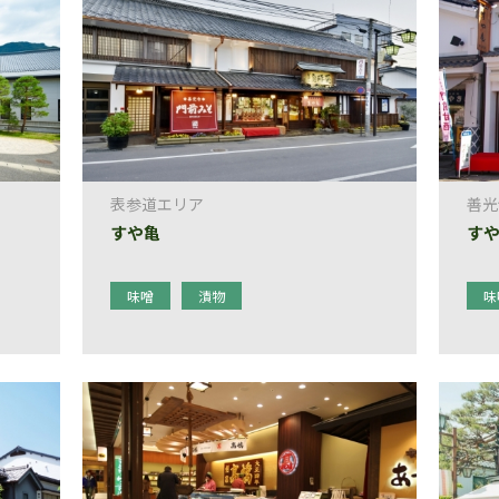
表参道エリア
善光
すや亀
すや
味噌
漬物
味