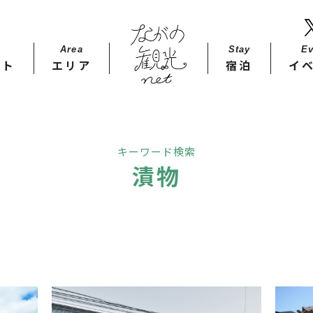
Area
Stay​
Ev
ット
エリア
宿泊
イ
キーワード検索
漬物