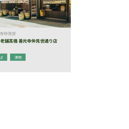
寺仲見世
老舗髙橋 善光寺仲見世通り店
ば
漬物