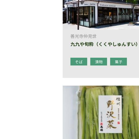
善光寺仲見世
九九や旬粋（くくやしゅんすい
そば
漬物
菓子