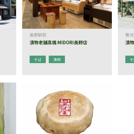
長野駅前
善光
）
漬物老舗髙橋 MIDORI長野店
漬物
そば
漬物
そ