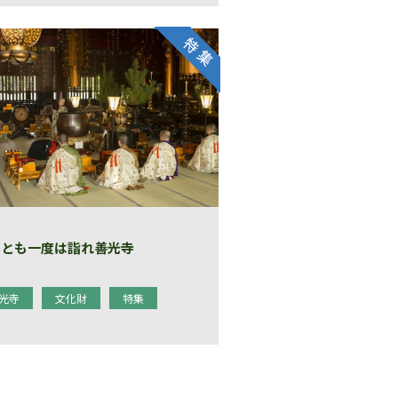
くとも一度は詣れ善光寺
光寺
文化財
特集