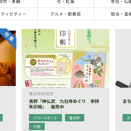
自然・景観
花・紅葉
寺社・仏
クティビティー
グルメ・飲食店
宿泊・温
善光寺仲見世
長野『神仏武 九社寺めぐり 参拝
ま
朱印帳』 販売中
パワースポット
善光寺
ま
戸隠