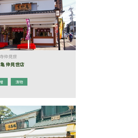
寺仲見世
亀 仲見世店
噌
漬物