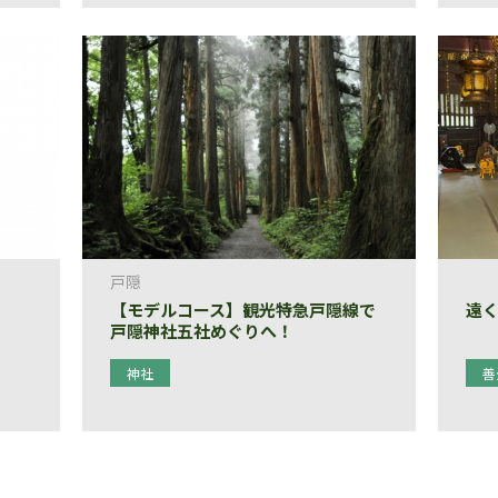
戸隠
【モデルコース】観光特急戸隠線で
遠
戸隠神社五社めぐりへ！
神社
善