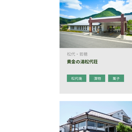
松代・若穂
黄金の湯松代荘
松代焼
漬物
菓子