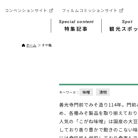
コンベンションサイト
フィルムコミッションサイト
Special content
Spot
特集記事
観光スポ
ホーム
すや亀
味噌
漬物
キーワード：
善光寺門前でみそ造り114年。門前
め、各種みそ製品を取り揃えており
人気の「こがね味噌」は国産の大豆
しており香り豊かで飽きのこない味
には食味処も併設しており食事もで