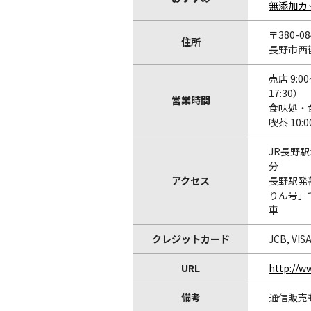
無添加カ
〒380-08
住所
長野市西後
売店 9:0
17:30）
営業時間
食味処・食事
喫茶 10:0
JR長野
分
アクセス
長野駅発
りん号」
車
クレジットカード
JCB, VIS
URL
http://w
備考
通信販売