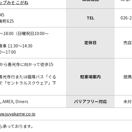
ップみそ こがね
45
TEL
026-2
町625
0～18:00（日曜祝日10:00～
定休日
売店
 11:30～14:30
0～17:00
駅から善光寺に向かって徒歩15
善光寺行または循環バス「ぐる
駐車場案内
提携
で「セントラルスクウェア」下
A, AMEX, Diners
バリアフリー対応
未対
ww.suyakame.co.jp
も承っております。