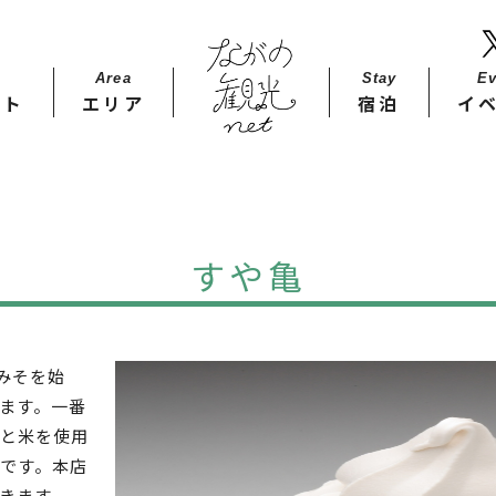
Area
Stay​
Ev
ット
エリア
宿泊
イ
すや亀
みそを始
ます。一番
と米を使用
です。本店
きます。