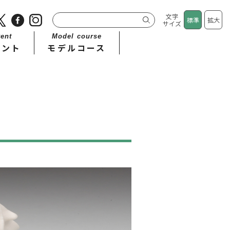
文字
標準
拡大
サイズ
ent
Model course
ベント
モデルコース