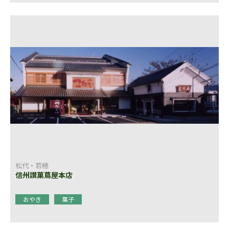
松代・若穂
信州讃菓蔦屋本店
おやき
菓子