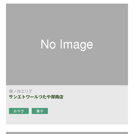
篠ノ井エリア
サンエトワールつたや犀南店
おやき
菓子