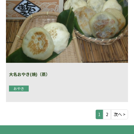
大名おやき(焼)（蒸）
おやき
1
2
次へ >