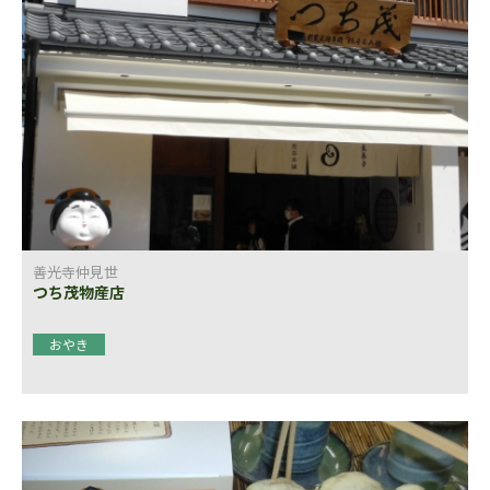
善光寺仲見世
つち茂物産店
おやき