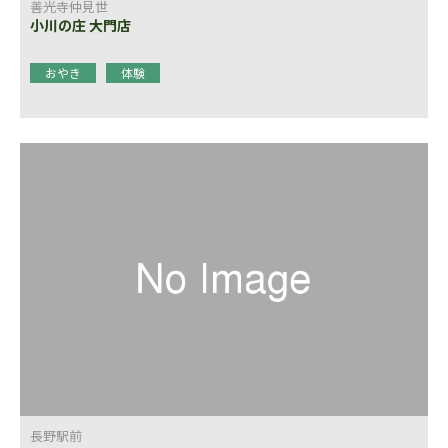
善光寺仲見世
小川の庄 大門店
おやき
体験
長野駅前