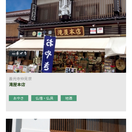
善光寺仲見世
滝屋本店
おやき
仏壇・仏具
地酒