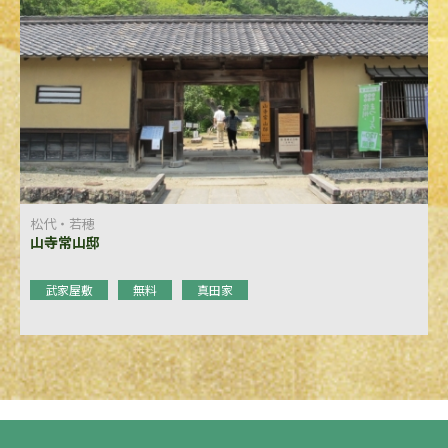
松代・若穂
山寺常山邸
武家屋敷
無料
真田家