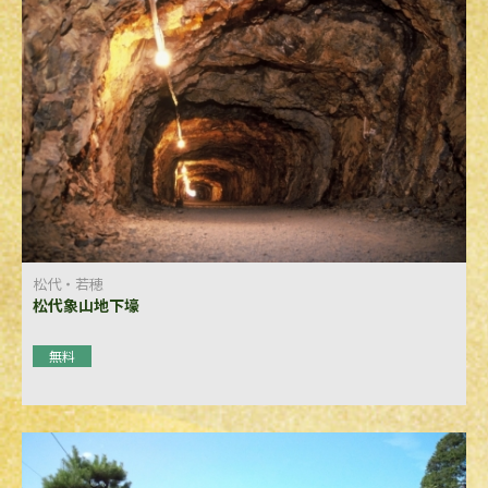
松代・若穂
松代象山地下壕
無料