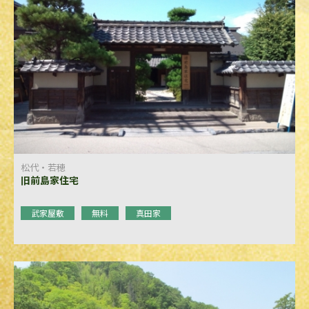
松代・若穂
旧前島家住宅
武家屋敷
無料
真田家