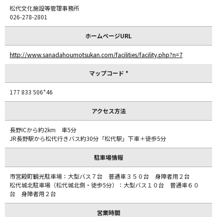
松代文化施設等管理事務所
026-278-2801
ホームページURL
http://www.sanadahoumotsukan.com/facilities/facility.php?n=7
マップコード *
177 833 506*46
アクセス方法
長野ICから約2km 車5分
JR長野駅から松代行きバス約30分「松代駅」下車＋徒歩5分
駐車場情報
市営殿町観光駐車場：大型バス７台 普通車３５０台 身障者用２台
松代城北駐車場（松代城北側・徒歩5分）：大型バス１０台 普通車６０
台 身障者用２台
営業時間