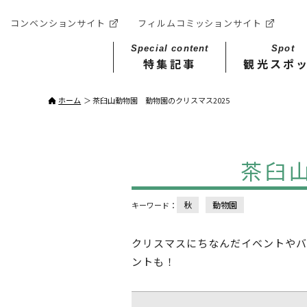
コンベンションサイト
フィルムコミッションサイト
Special content
Spot
特集記事
観光スポ
ホーム
茶臼山動物園 動物園のクリスマス2025
茶臼山
秋
動物園
キーワード：
クリスマスにちなんだイベントやバ
ントも！