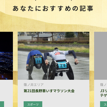
あなたにおすすめの記事
篠ノ井エリア
篠ノ
第21回長野車いすマラソン大会
J3
テ
ト
スポーツ
ス