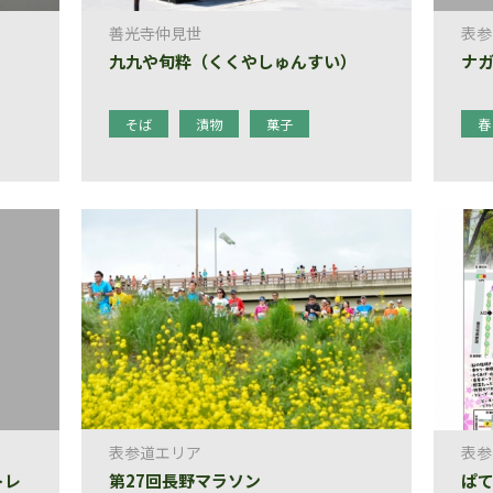
善光寺仲見世
表参
九九や旬粋（くくやしゅんすい）
ナガ
そば
漬物
菓子
春
表参道エリア
表参
トレ
第27回長野マラソン
ぱて