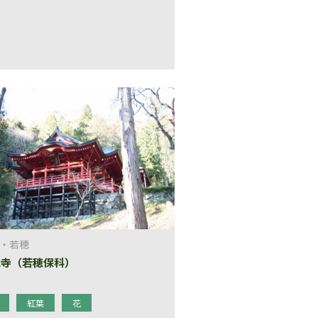
・若穂
水寺（若穂保科）
紅葉
花