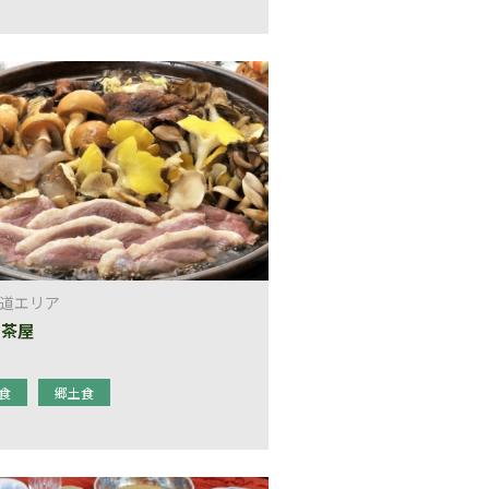
道エリア
ま茶屋
食
郷土食