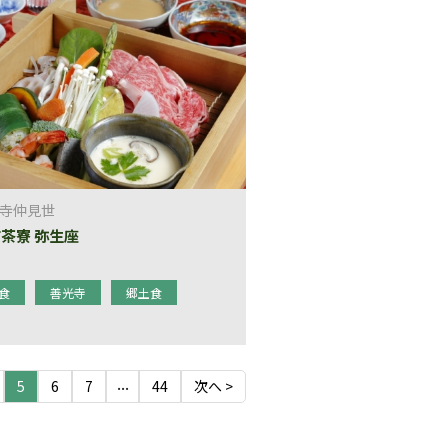
寺仲見世
茶寮 弥生座
食
善光寺
郷土食
...
5
6
7
44
次へ >