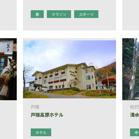
春
マラソン
スポーツ
戸隠
松代
戸隠高原ホテル
清
ホテル
寺