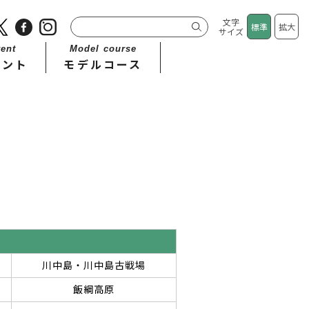
文字
標準
拡大
サイズ
ent
Model course
ベント
モデルコース
川中島・川中島古戦場
飯綱高原