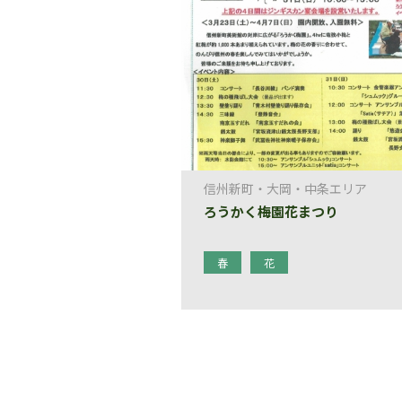
信州新町・大岡・中条エリア
ろうかく梅園花まつり
春
花