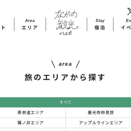
Area
Stay​
Ev
ット
エリア
宿泊
イ
area
旅のエリアから探す
すべて
表参道エリア
善光寺仲見世
篠ノ井エリア
アップルラインエリア