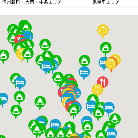
信州新町・大岡・中条エリア
鬼無里エリア