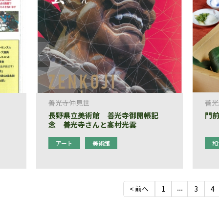
善光寺仲見世
善光
長野県立美術館 善光寺御開帳記
門前
念 善光寺さんと高村光雲
アート
美術館
和
...
< 前へ
1
3
4