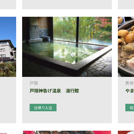
戸隠
表参
戸隠神告げ温泉 湯行館
や
日帰り入浴
和