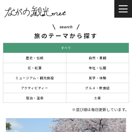
search
旅のテーマから探す
すべて
歴史・伝統
自然・景観
花・紅葉
寺社・仏閣
ミュージアム・観光施設
見学・体験
アクティビティー
グルメ・飲食店
宿泊・温泉
土産
※並び順は毎日更新しています。