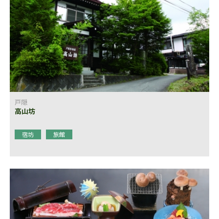
戸隠
高山坊
宿坊
旅館