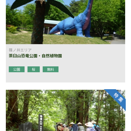
篠ノ井エリア
茶臼山恐竜公園・自然植物園
公園
桜
無料