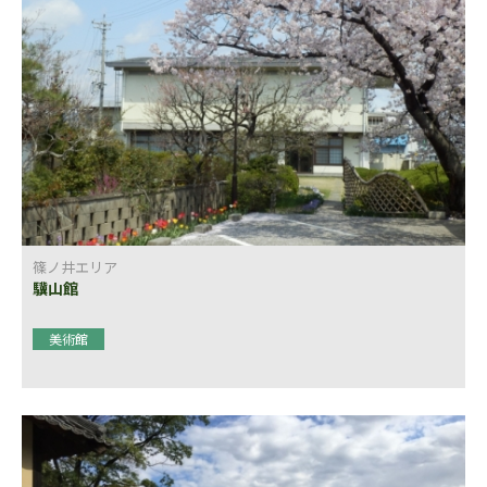
篠ノ井エリア
驥山館
美術館