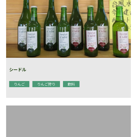
シードル
りんご
りんご狩り
飲料