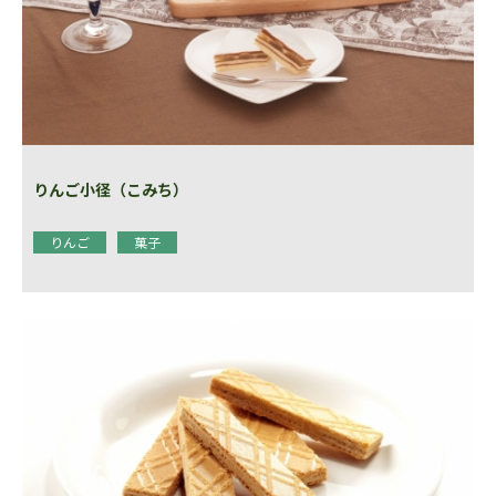
りんご小径（こみち）
りんご
菓子