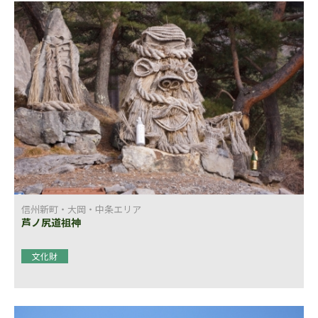
信州新町・大岡・中条エリア
芦ノ尻道祖神
文化財