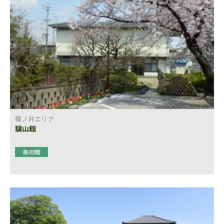
篠ノ井エリア
驥山館
美術館