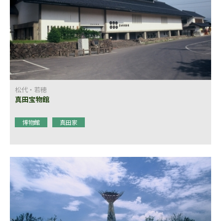
松代・若穂
真田宝物館
博物館
真田家