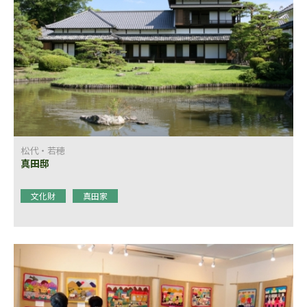
松代・若穂
真田邸
文化財
真田家