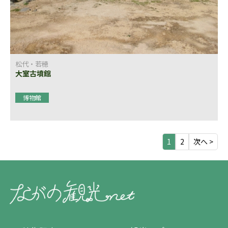
松代・若穂
大室古墳館
博物館
1
2
次へ >