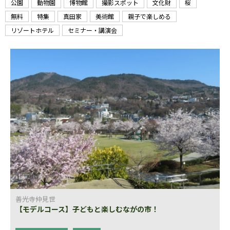
公園
動物園
博物館
撮影スポット
文化財
桜
無料
特集
真田家
美術館
親子で楽しめる
リゾートホテル
セミナー・講演会
善光寺仲見世
【モデルコース】子どもと楽しむながの市！