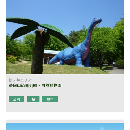
篠ノ井エリア
茶臼山恐竜公園・自然植物園
公園
桜
無料