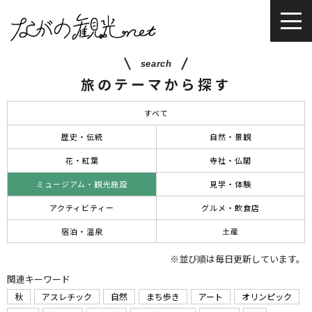
search
旅のテーマから探す
すべて
歴史・伝統
自然・景観
花・紅葉
寺社・仏閣
ミュージアム・観光施設
見学・体験
アクティビティー
グルメ・飲食店
宿泊・温泉
土産
※並び順は毎日更新しています。
関連キーワード
秋
アスレチック
自然
まち歩き
アート
オリンピック