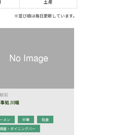
泉
土産
※並び順は毎日更新しています。
駅前
事処 川端
ーメン
中華
和食
酒屋・ダイニングバー