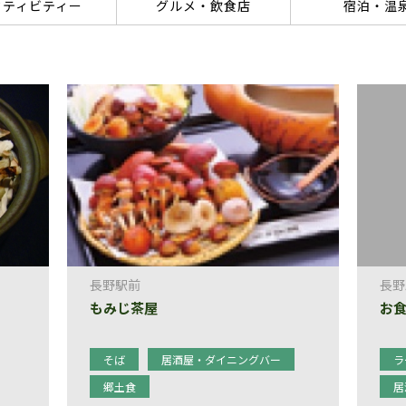
クティビティー
グルメ・飲食店
宿泊・温
長野駅前
長野
もみじ茶屋
お食
そば
居酒屋・ダイニングバー
ラ
郷土食
居