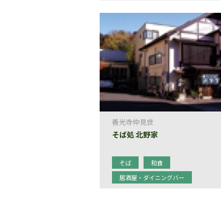
善光寺仲見世
そば処 北野家
そば
和食
居酒屋・ダイニングバー