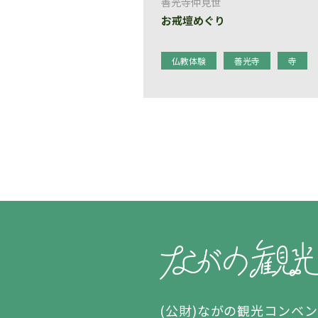
善光寺仲見世
お戒壇めぐり
仏教体験
善光寺
寺
(公財)ながの観光コンベ