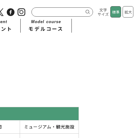
文字
標準
拡大
サイズ
ent
Model course
ベント
モデルコース
閣
ミュージアム・観光施設