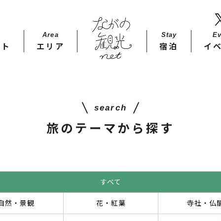
Area
Stay​
Ev
ット
エリア
宿泊
イ
search
旅のテーマから探す
すべて
自然・景観
花・紅葉
寺社・仏