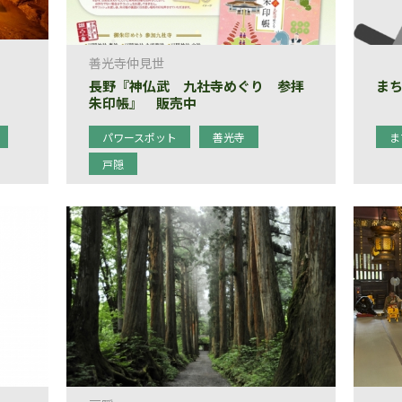
善光寺仲見世
長野『神仏武 九社寺めぐり 参拝
ま
朱印帳』 販売中
パワースポット
善光寺
ま
戸隠