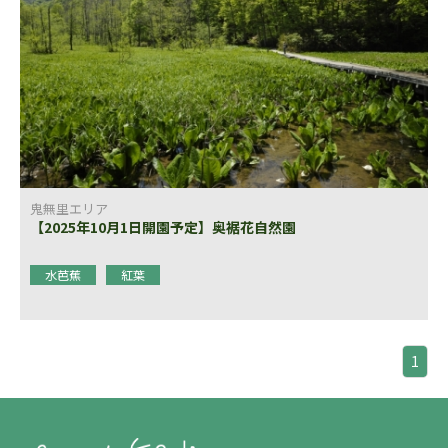
鬼無里エリア
【2025年10月1日開園予定】奥裾花自然園
水芭蕉
紅葉
1