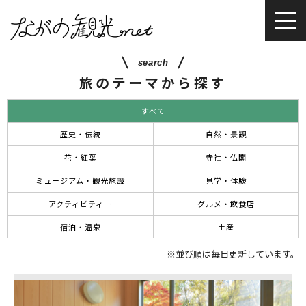
search
旅のテーマから探す
すべて
歴史・伝統
自然・景観
花・紅葉
寺社・仏閣
ミュージアム・観光施設
見学・体験
アクティビティー
グルメ・飲食店
宿泊・温泉
土産
※並び順は毎日更新しています。