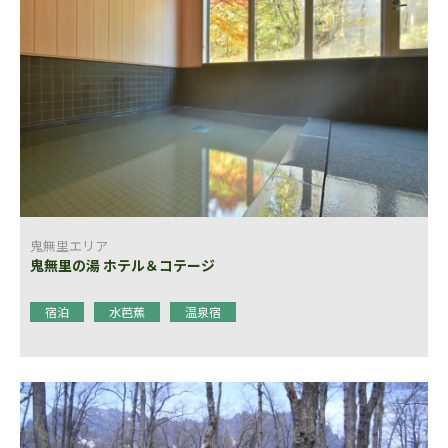
鬼無里エリア
鬼無里の湯 ホテル＆コテージ
宿泊
水芭蕉
温泉宿