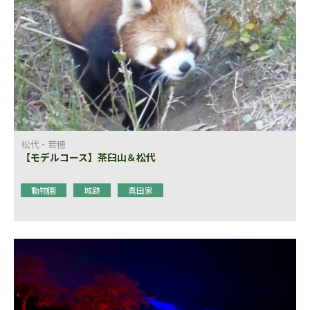
松代・若穂
【モデルコース】茶臼山＆松代
動物園
城跡
真田家