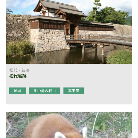
松代・若穂
松代城跡
城跡
川中島の戦い
真田家