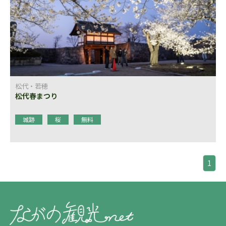
松代・若穂
松代春まつり
城跡
桜
無料
1