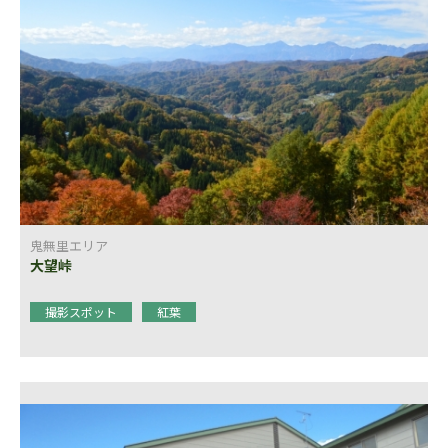
鬼無里エリア
大望峠
撮影スポット
紅葉