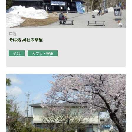
戸隠
そば処 奥社の茶屋
そば
カフェ・喫茶