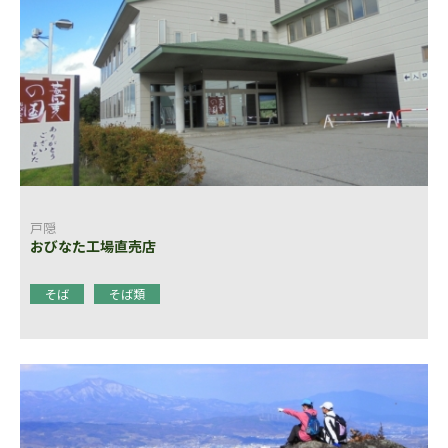
戸隠
おびなた工場直売店
そば
そば類