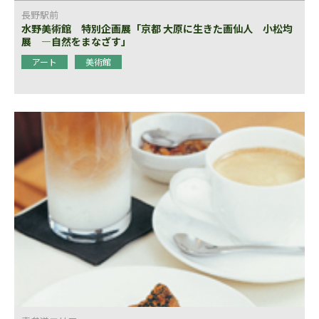
長野駅前
水野美術館 特別企画展「京都 大原に生きた画仙人 小松均
展 ―自然をまなざす」
アート
美術館