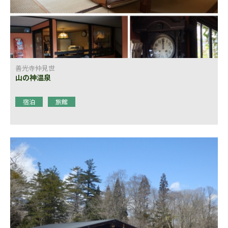
善光寺仲見世
山の神温泉
宿泊
旅館