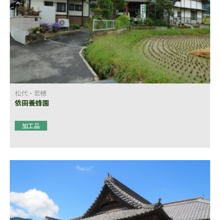
松代・若穂
依田養蜂園
加工品