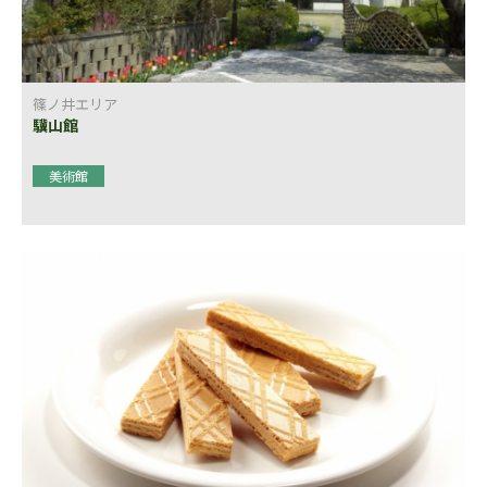
篠ノ井エリア
驥山館
美術館