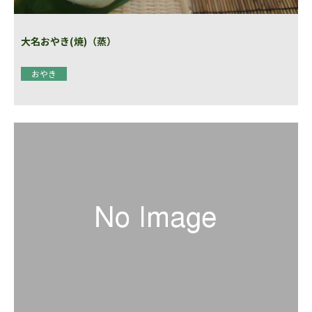
大名おやき(焼)（蒸）
おやき