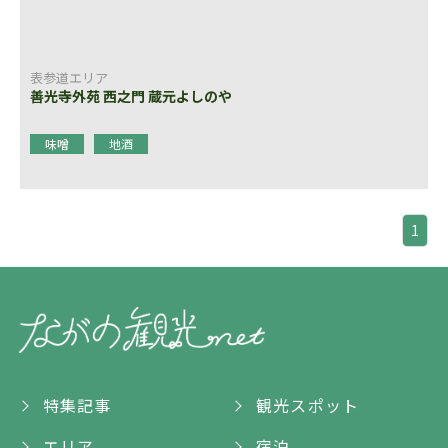
表参道エリア
善光寺外苑 西之門 蔵元よしのや
味噌
地酒
1
特集記事
観光スポット
エリア
宿泊