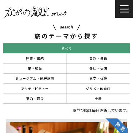
search
旅のテーマから探す
すべて
歴史・伝統
自然・景観
花・紅葉
寺社・仏閣
ミュージアム・観光施設
見学・体験
アクティビティー
グルメ・飲食店
宿泊・温泉
土産
※並び順は毎日更新しています。