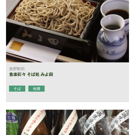
長野駅前
食楽彩々 そば処 みよ田
そば
地酒