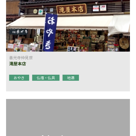
善光寺仲見世
滝屋本店
おやき
仏壇・仏具
地酒