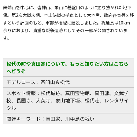
舞鶴山を中心に、皆神山、象山に碁盤目のように掘り抜かれた地下
壕。第2次大戦末期、本土決戦の拠点として大本営、政府各省等を移
すという計画のもと、軍部が極秘に建設しました。総延長は10km
余りにおよび、貴重な戦争遺跡としてその一部が公開されていま
す。
松代の町や真田家について、もっと知りたい方はこちら
へどうぞ
モデルコース：
茶臼山＆松代
スポット情報：
松代城跡
、
真田宝物館
、
真田邸
、
文武学
校
、
長國寺
、
大英寺
、
象山地下壕
、
松代荘
、
レンタサイ
クル
関連キーワード：
真田家
、
川中島の戦い