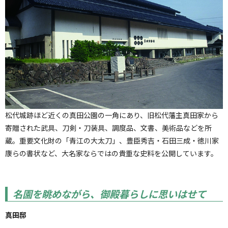
松代城跡ほど近くの真田公園の一角にあり、旧松代藩主真田家から
寄贈された武具、刀剣・刀装具、調度品、文書、美術品などを所
蔵。重要文化財の「青江の大太刀」、豊臣秀吉・石田三成・徳川家
康らの書状など、大名家ならではの貴重な史料を公開しています。
名園を眺めながら、御殿暮らしに思いはせて
真田邸