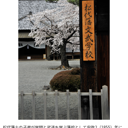
松代藩士の子弟が学問と武道を学ぶ藩校として安政2（1855）年に