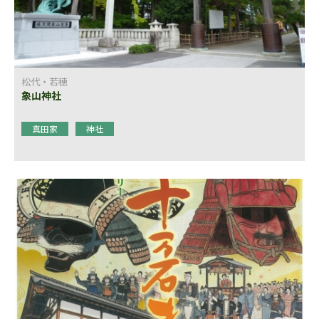
松代・若穂
象山神社
真田家
神社