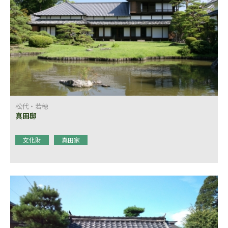
松代・若穂
真田邸
文化財
真田家