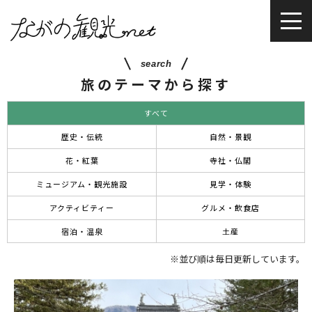
search
旅のテーマから探す
すべて
歴史・伝統
自然・景観
花・紅葉
寺社・仏閣
ミュージアム・観光施設
見学・体験
アクティビティー
グルメ・飲食店
宿泊・温泉
土産
※並び順は毎日更新しています。