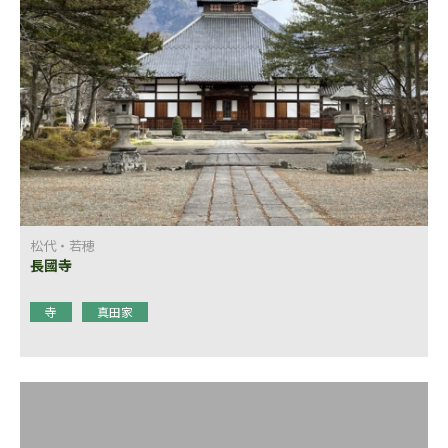
松代・若穂
長國寺
寺
真田家