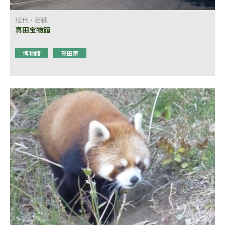
松代・若穂
真田宝物館
博物館
真田家