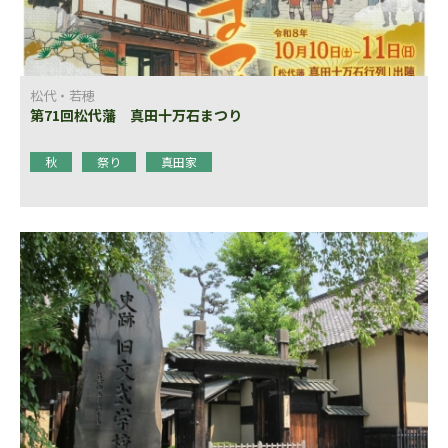
松代・若穂
第71回松代藩 真田十万石まつり
秋
祭り
真田家