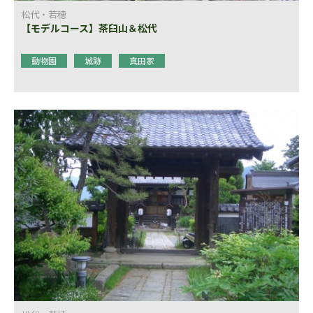
松代・若穂
【モデルコース】茶臼山＆松代
動物園
城跡
真田家