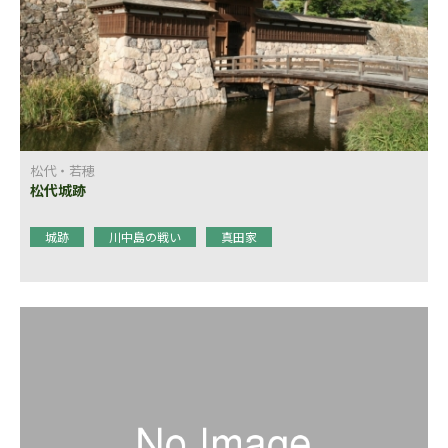
松代・若穂
松代城跡
城跡
川中島の戦い
真田家