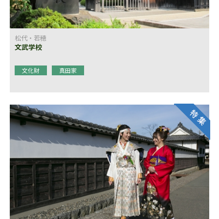
松代・若穂
文武学校
文化財
真田家