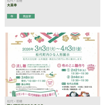
松代・若穂
大英寺
寺
真田家
松代・若穂