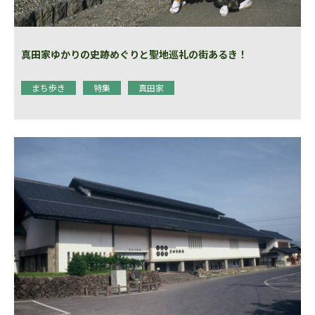
真田家ゆかりの史跡めぐりと聖地巡礼の街あるき！
まち歩き
特集
真田家