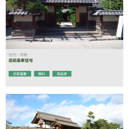
松代・若穂
旧前島家住宅
武家屋敷
無料
真田家