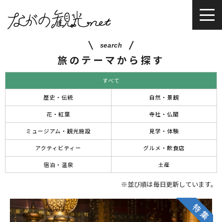
search
旅のテーマから探す
すべて
歴史・伝統
自然・景観
花・紅葉
寺社・仏閣
ミュージアム・観光施設
見学・体験
アクティビティー
グルメ・飲食店
宿泊・温泉
土産
※並び順は毎日更新しています。