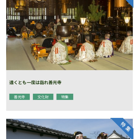
遠くとも一度は詣れ善光寺
善光寺
文化財
特集