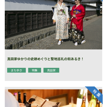
真田家ゆかりの史跡めぐりと聖地巡礼の街あるき！
まち歩き
特集
真田家